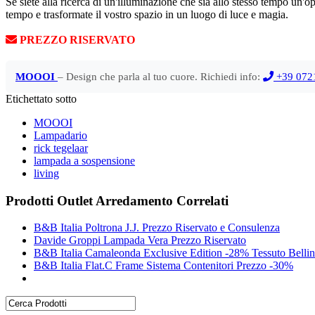
Se siete alla ricerca di un'illuminazione che sia allo stesso tempo un'o
tempo e trasformate il vostro spazio in un luogo di luce e magia.
PREZZO RISERVATO
MOOOI
– Design che parla al tuo cuore. Richiedi info:
+39 072
Etichettato sotto
MOOOI
Lampadario
rick tegelaar
lampada a sospensione
living
Prodotti Outlet Arredamento Correlati
B&B Italia Poltrona J.J. Prezzo Riservato e Consulenza
Davide Groppi Lampada Vera Prezzo Riservato
B&B Italia Camaleonda Exclusive Edition -28% Tessuto Bellin
B&B Italia Flat.C Frame Sistema Contenitori Prezzo -30%