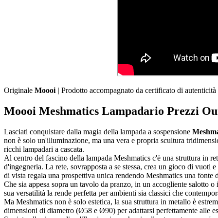
Originale
Moooi |
Prodotto accompagnato da certificato di autenticità
Moooi Meshmatics Lampadario Prezzi Out
Lasciati conquistare dalla magia della lampada a sospensione
Meshmat
non è solo un'illuminazione, ma una vera e propria scultura tridimensio
ricchi lampadari a cascata.
Al centro del fascino della lampada Meshmatics c'è una struttura in re
d'ingegneria. La rete, sovrapposta a se stessa, crea un gioco di vuoti e
di vista regala una prospettiva unica rendendo Meshmatics una fonte di 
Che sia appesa sopra un tavolo da pranzo, in un accogliente salotto 
sua versatilità la rende perfetta per ambienti sia classici che contempo
Ma Meshmatics non è solo estetica, la sua struttura in metallo è estre
dimensioni di diametro (Ø58 e Ø90) per adattarsi perfettamente alle e