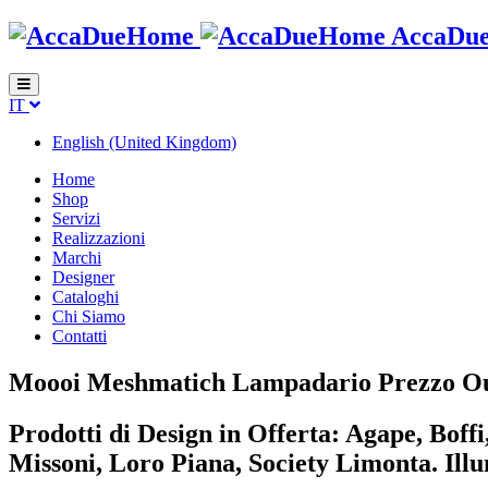
AccaDu
IT
English (United Kingdom)
Home
Shop
Servizi
Realizzazioni
Marchi
Designer
Cataloghi
Chi Siamo
Contatti
Moooi Meshmatich Lampadario Prezzo Ou
Prodotti di Design in Offerta: Agape, Boff
Missoni, Loro Piana, Society Limonta. Il