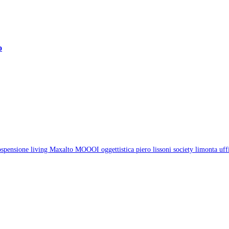
o
ospensione
living
Maxalto
MOOOI
oggettistica
piero lissoni
society limonta
uff