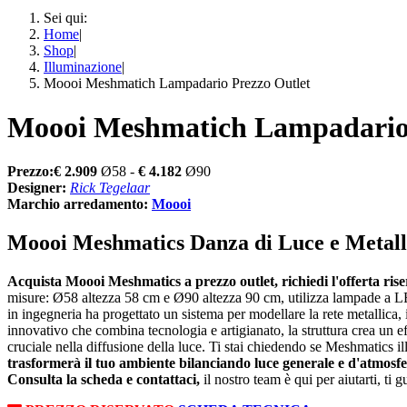
Sei qui:
Home
|
Shop
|
Illuminazione
|
Moooi Meshmatich Lampadario Prezzo Outlet
Moooi Meshmatich Lampadario 
Prezzo:€ 2.909
Ø58
-
€ 4.182
Ø90
Designer:
Rick Tegelaar
Marchio arredamento:
Moooi
Moooi Meshmatics Danza di Luce e Metal
Acquista Moooi Meshmatics a prezzo outlet, richiedi l'offerta ri
misure: Ø58 altezza 58 cm e Ø90 altezza 90 cm, utilizza lampade a 
in ingegneria ha progettato un sistema per modellare la rete metallica, i
innovativo che combina tecnologia e artigianato, la struttura crea un ef
cruciale nella diffusione della luce. Ti stai chiedendo se Meshmatics il
trasformerà il tuo ambiente bilanciando luce generale e d'atmosf
Consulta la scheda e contattaci,
il nostro team è qui per aiutarti, ti