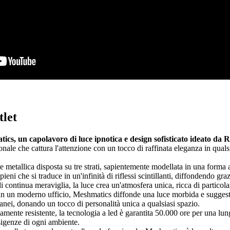
let
ics, un capolavoro di luce ipnotica e design sofisticato ideato da
nale che cattura l'attenzione con un tocco di raffinata eleganza in quals
te metallica disposta su tre strati, sapientemente modellata in una form
 pieni che si traduce in un'infinità di riflessi scintillanti, diffondendo 
continua meraviglia, la luce crea un'atmosfera unica, ricca di particolar
o in un moderno ufficio, Meshmatics diffonde una luce morbida e sugges
ranei, donando un tocco di personalità unica a qualsiasi spazio.
mamente resistente, la tecnologia a led è garantita 50.000 ore per una l
sigenze di ogni ambiente.