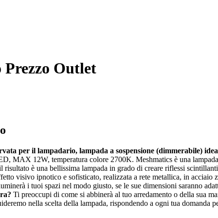
Prezzo Outlet
lo
servata per il lampadario, lampada a sospensione (dimmerabile) ide
LED, MAX 12W, temperatura colore 2700K. Meshmatics è una lampada a 
l risultato è una bellissima lampada in grado di creare riflessi scintillan
fetto visivo ipnotico e sofisticato, realizzata a rete metallica, in accia
luminerà i tuoi spazi nel modo giusto, se le sue dimensioni saranno adatt
era?
Ti preoccupi di come si abbinerà al tuo arredamento o della sua m
 guideremo nella scelta della lampada, rispondendo a ogni tua domanda per 