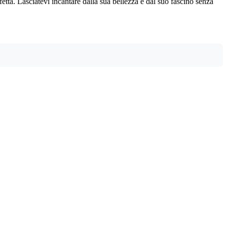
fetta. Lasciatevi incantare dalla sua bellezza e dal suo fascino senza