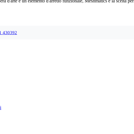
pera d'arte e un elemento d'arredo funzionale, Meshmatics è la scelta per
1 430392
i