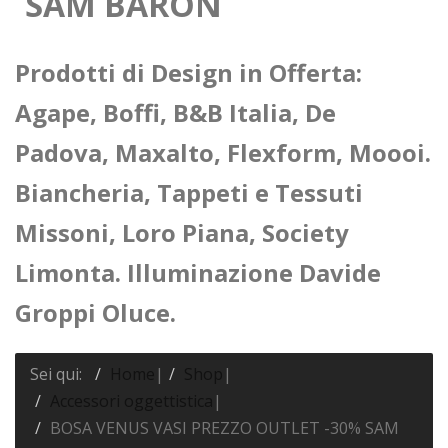
SAM BARON
Prodotti di Design in Offerta:
Agape, Boffi, B&B Italia, De
Padova, Maxalto, Flexform, Moooi.
Biancheria, Tappeti e Tessuti
Missoni, Loro Piana, Society
Limonta. Illuminazione Davide
Groppi Oluce.
Sei qui:
Home
|
Shop
|
Accessori oggettistica
|
BOSA VENUS VASI PREZZO OUTLET -30% SAM