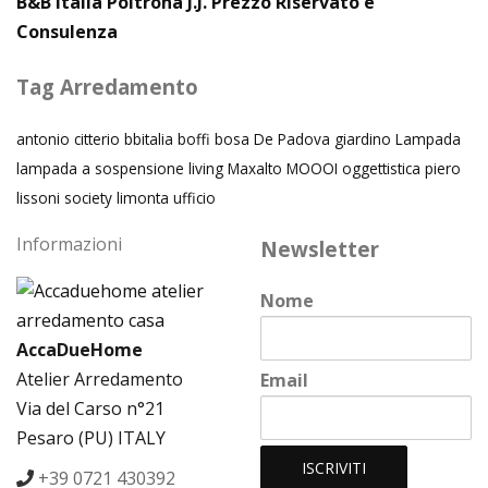
B&B Italia Poltrona J.J. Prezzo Riservato e
Consulenza
Tag Arredamento
antonio citterio
bbitalia
boffi
bosa
De Padova
giardino
Lampada
lampada a sospensione
living
Maxalto
MOOOI
oggettistica
piero
lissoni
society limonta
ufficio
Informazioni
Newsletter
Nome
AccaDueHome
Atelier Arredamento
Email
Via del Carso n°21
Pesaro (PU) ITALY
+39 0721 430392