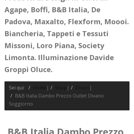
Agape, Boffi, B&B Italia, De
Padova, Maxalto, Flexform, Moooi.
Biancheria, Tappeti e Tessuti
Missoni, Loro Piana, Society
Limonta. Illuminazione Davide
Groppi Oluce.
Sei qui:
Home
|
Shop
|
Divani
|
B&B Italia Dambo Prezzo Outlet Divano
Soggiorno
B&B Italia Dambo Prezzo