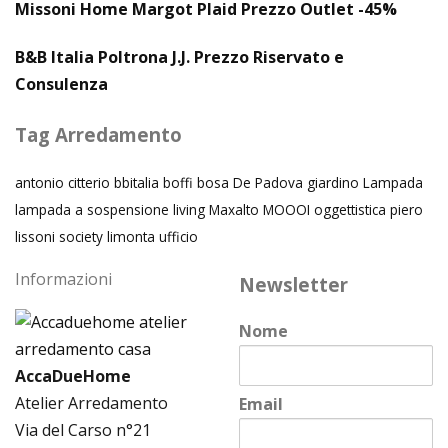
Missoni Home Margot Plaid Prezzo Outlet -45%
B&B Italia Poltrona J.J. Prezzo Riservato e
Consulenza
Tag Arredamento
antonio citterio
bbitalia
boffi
bosa
De Padova
giardino
Lampada
lampada a sospensione
living
Maxalto
MOOOI
oggettistica
piero
lissoni
society limonta
ufficio
Informazioni
Newsletter
Nome
AccaDueHome
Atelier Arredamento
Email
Via del Carso n°21