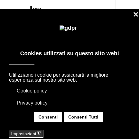
IT
OUVERTURE POLTRONA FRAU DIVANO
PREZZO OUTLET
PRODOTTI DI DESIGN IN OFFERTA: AGAPE,
BOFFI, B&B ITALIA, DE PADOVA, MAXALTO,
FLEXFORM, MOOOI. BIANCHERIA, TAPPETI E
TESSUTI MISSONI, LORO PIANA, SOCIETY
LIMONTA. ILLUMINAZIONE DAVIDE GROPPI
OLUCE.
SEI QUI:
HOME
|
SHOP
|
DIVANI
|
OUVERTURE POLTRONA FRAU DIVANO PREZZO
OUTLET