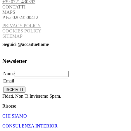
+39 0721 430392
CONTATTI
MAPS
P.Iva 02023500412
PRIVACY POLICY
COOKIES POLICY
SITEMAP
Seguici @accaduehome
Newsletter
Nome
Email
Fidati, Non Ti Invieremo Spam.
Risorse
CHI SIAMO
CONSULENZA INTERIOR