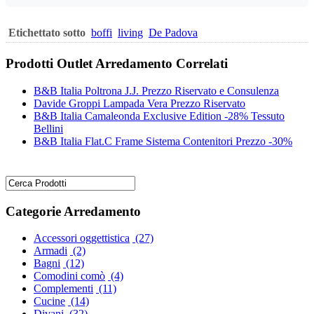
Etichettato sotto
boffi
living
De Padova
Prodotti Outlet Arredamento Correlati
B&B Italia Poltrona J.J. Prezzo Riservato e Consulenza
Davide Groppi Lampada Vera Prezzo Riservato
B&B Italia Camaleonda Exclusive Edition -28% Tessuto
Bellini
B&B Italia Flat.C Frame Sistema Contenitori Prezzo -30%
Categorie Arredamento
Accessori oggettistica
(27)
Armadi
(2)
Bagni
(12)
Comodini comò
(4)
Complementi
(11)
Cucine
(14)
Divani
(32)