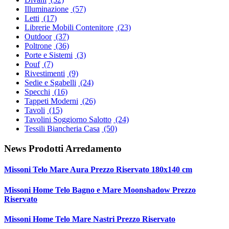
Illuminazione
(57)
Letti
(17)
Librerie Mobili Contenitore
(23)
Outdoor
(37)
Poltrone
(36)
Porte e Sistemi
(3)
Pouf
(7)
Rivestimenti
(9)
Sedie e Sgabelli
(24)
Specchi
(16)
Tappeti Moderni
(26)
Tavoli
(15)
Tavolini Soggiorno Salotto
(24)
Tessili Biancheria Casa
(50)
News Prodotti Arredamento
Missoni Telo Mare Aura Prezzo Riservato 180x140 cm
Missoni Home Telo Bagno e Mare Moonshadow Prezzo
Riservato
Missoni Home Telo Mare Nastri Prezzo Riservato