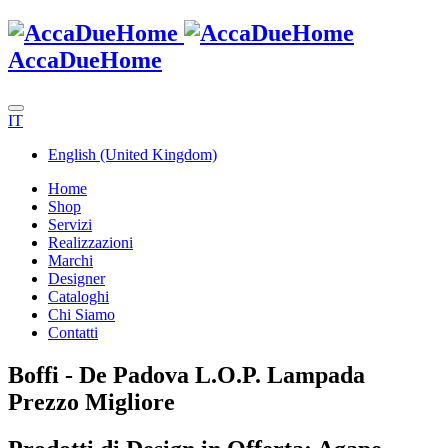
AccaDueHome
IT
English (United Kingdom)
Home
Shop
Servizi
Realizzazioni
Marchi
Designer
Cataloghi
Chi Siamo
Contatti
Boffi - De Padova L.O.P. Lampada
Prezzo Migliore