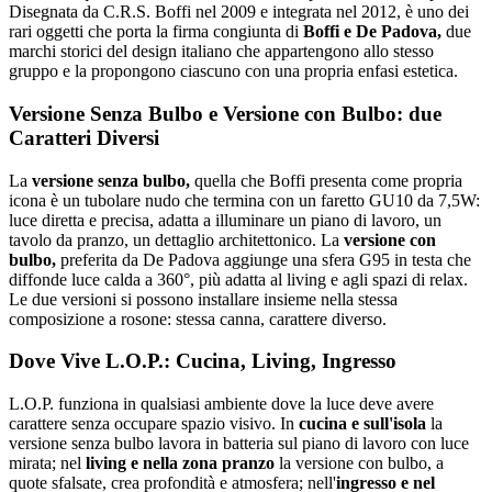
Disegnata da C.R.S. Boffi nel 2009 e integrata nel 2012, è uno dei
rari oggetti che porta la firma congiunta di
Boffi e De Padova,
due
marchi storici del design italiano che appartengono allo stesso
gruppo e la propongono ciascuno con una propria enfasi estetica.
Versione Senza Bulbo e Versione con Bulbo: due
Caratteri Diversi
La
versione senza bulbo,
quella che Boffi presenta come propria
icona è un tubolare nudo che termina con un faretto GU10 da 7,5W:
luce diretta e precisa, adatta a illuminare un piano di lavoro, un
tavolo da pranzo, un dettaglio architettonico. La
versione con
bulbo,
preferita da De Padova aggiunge una sfera G95 in testa che
diffonde luce calda a 360°, più adatta al living e agli spazi di relax.
Le due versioni si possono installare insieme nella stessa
composizione a rosone: stessa canna, carattere diverso.
Dove Vive L.O.P.: Cucina, Living, Ingresso
L.O.P. funziona in qualsiasi ambiente dove la luce deve avere
carattere senza occupare spazio visivo. In
cucina e sull'isola
la
versione senza bulbo lavora in batteria sul piano di lavoro con luce
mirata; nel
living e nella zona pranzo
la versione con bulbo, a
quote sfalsate, crea profondità e atmosfera; nell'
ingresso e nel