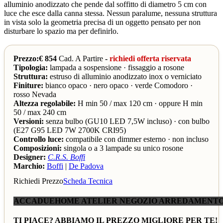
alluminio anodizzato che pende dal soffitto di diametro 5 cm con
luce che esce dalla canna stessa. Nessun paralume, nessuna struttura
in vista solo la geometria precisa di un oggetto pensato per non
disturbare lo spazio ma per definirlo.
Prezzo:€ 854
Cad. A Partire
-
richiedi offerta riservata
Tipologia:
lampada a sospensione · fissaggio a rosone
Struttura:
estruso di alluminio anodizzato inox o verniciato
Finiture:
bianco opaco · nero opaco · verde Comodoro ·
rosso Nevada
Altezza regolabile:
H min 50 / max 120 cm · oppure H min
50 / max 240 cm
Versioni:
senza bulbo (GU10 LED 7,5W incluso) · con bulbo
(E27 G95 LED 7W 2700K CRI95)
Controllo luce:
compatibile con dimmer esterno · non incluso
Composizioni:
singola o a 3 lampade su unico rosone
Designer:
C.R.S. Boffi
Marchio:
Boffi
|
De Padova
Richiedi Prezzo
Scheda Tecnica
ACCADUEHOME ATELIER NEGOZIO ARREDAMENTO
TI PIACE? ABBIAMO IL PREZZO MIGLIORE PER TE!