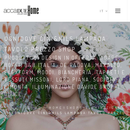
IT
OGNIDOVE CINI&NILS LAMPADA
TAVOLO PREZZO SHOP
PRODOTTI DI DESIGN IN OFFERTA: AGAPE,
BOFFI, B&B ITALIA, DE PADOVA, MAXALTO,
FLEXFORM, MOOOI. BIANCHERIA, TAPPETI E
TESSUTI MISSONI, LORO PIANA, SOCIETY
LIMONTA. ILLUMINAZIONE DAVIDE GROPPI
OLUCE.
SEI QUI:
HOME
|
SHOP
|
ILLUMINAZIONE
|
OGNIDOVE CINI&NILS LAMPADA TAVOLO PREZZO
SHOP