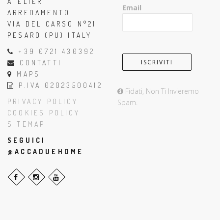
ATELIER
Email
ARREDAMENTO
VIA DEL CARSO N°21
PESARO (PU) ITALY
+39 0721 430392
CONTATTI
MAPS
P.IVA 02023500412
Fidati, Non Ti Invieremo
PRIVACY POLICY
Spam.
COOKIES POLICY
SITEMAP
SEGUICI
@ACCADUEHOME