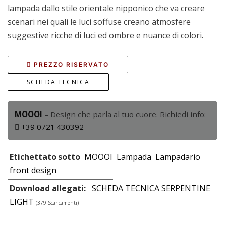
lampada dallo stile orientale nipponico che va creare
scenari nei quali le luci soffuse creano atmosfere
suggestive ricche di luci ed ombre e nuance di colori.
PREZZO RISERVATO
SCHEDA TECNICA
MOOOI
– Design che parla al tuo cuore. Richiedi info:
+39 0721 430392
Etichettato sotto
MOOOI
Lampada
Lampadario
front design
Download allegati:
SCHEDA TECNICA SERPENTINE
LIGHT
(379 Scaricamenti)