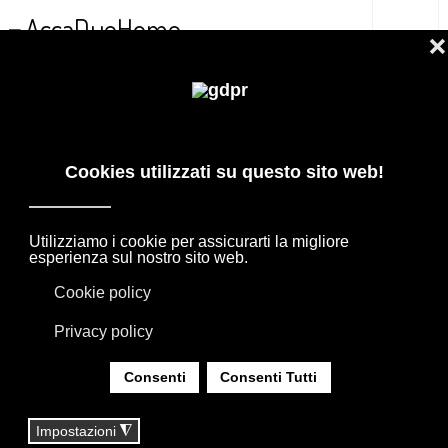
IT
MOOOI SERPENTINE LIGHT PREZZO
OUTLET
PRODOTTI DI DESIGN IN OFFERTA: AGAPE,
BOFFI, B&B ITALIA, DE PADOVA, MAXALTO,
FLEXFORM, MOOOI. BIANCHERIA, TAPPETI E
TESSUTI MISSONI, LORO PIANA, SOCIETY
LIMONTA. ILLUMINAZIONE DAVIDE GROPPI
OLUCE.
SEI QUI:
HOME
|
SHOP
|
ILLUMINAZIONE
|
MOOOI SERPENTINE LIGHT PREZZO OUTLET