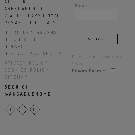
ATELIER
Email
ARREDAMENTO
VIA DEL CARSO N°21
PESARO (PU) ITALY
+39 0721 430392
CONTATTI
MAPS
P.IVA 02023500412
Fidati, Non Ti Invieremo
PRIVACY POLICY
Spam.
COOKIES POLICY
Privacy Policy
*
SITEMAP
SEGUICI
@ACCADUEHOME