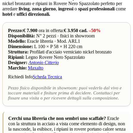
nickel bronzato e ripiani in Rovere Nero Spazzolato perfetto per
arredare
living
,
zona giorno
,
ingressi
o
spazi professionali
come
hotel
e
uffici direzionali.
Prezzo:€ 7.900
ora in offerta:
€ 3.950 cad.
–50%
Disponibilità:
N° 2 pezzi · fisici in showroom
Modello:
Eracle libreria · Mod. ARL1
Dimensione:
L 100 × P 58 × H 220 cm
Struttura:
Profilati d'acciaio verniciato nickel bronzato
Ripiani:
Legno Rovere Nero Spazzolato
Designer:
Antonio Citterio
Marchio:
Maxalto
Richiedi Info
Scheda Tecnica
Pezzo fisico disponibile in showroom: puoi vederlo dal vivo e
toccare materiali e finiture prima di decidere. Contattaci per
fissare una visita o per ricevere dettagli sulla composizione.
Cerchi una libreria che non sembri uno scaffale?
Eracle
con la struttura in acciaio a vista come elemento di design, non
la nasconde, la esibisce, i ripiani in rovere portano calore senza