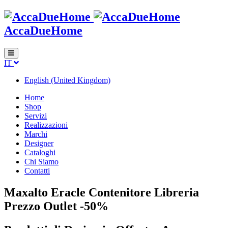
AccaDueHome
IT
English (United Kingdom)
Home
Shop
Servizi
Realizzazioni
Marchi
Designer
Cataloghi
Chi Siamo
Contatti
Maxalto Eracle Contenitore Libreria
Prezzo Outlet -50%