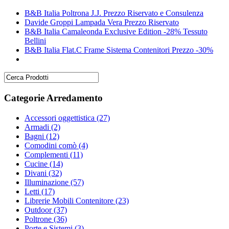
B&B Italia Poltrona J.J. Prezzo Riservato e Consulenza
Davide Groppi Lampada Vera Prezzo Riservato
B&B Italia Camaleonda Exclusive Edition -28% Tessuto
Bellini
B&B Italia Flat.C Frame Sistema Contenitori Prezzo -30%
Categorie Arredamento
Accessori oggettistica
(27)
Armadi
(2)
Bagni
(12)
Comodini comò
(4)
Complementi
(11)
Cucine
(14)
Divani
(32)
Illuminazione
(57)
Letti
(17)
Librerie Mobili Contenitore
(23)
Outdoor
(37)
Poltrone
(36)
Porte e Sistemi
(3)