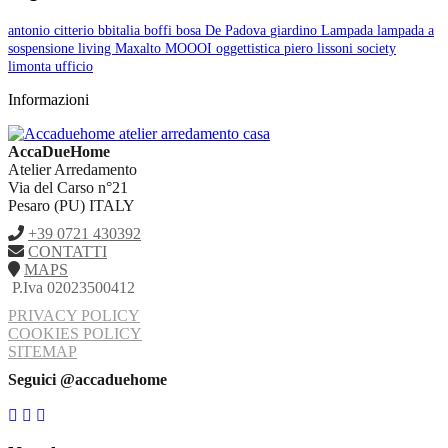
antonio citterio
bbitalia
boffi
bosa
De Padova
giardino
Lampada
lampada a
sospensione
living
Maxalto
MOOOI
oggettistica
piero lissoni
society
limonta
ufficio
Informazioni
AccaDueHome
Atelier Arredamento
Via del Carso n°21
Pesaro (PU) ITALY
+39 0721 430392
CONTATTI
MAPS
P.Iva 02023500412
PRIVACY POLICY
COOKIES POLICY
SITEMAP
Seguici @accaduehome