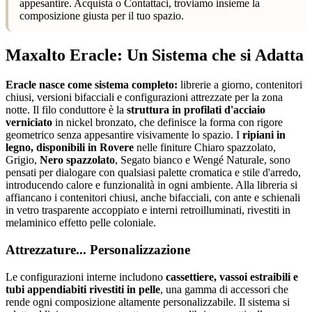
appesantire. Acquista o Contattaci, troviamo insieme la
composizione giusta per il tuo spazio.
Maxalto Eracle: Un Sistema che si Adatta
Eracle nasce come sistema completo:
librerie a giorno, contenitori
chiusi, versioni bifacciali e configurazioni attrezzate per la zona
notte. Il filo conduttore è la
struttura in profilati d'acciaio
verniciato
in nickel bronzato, che definisce la forma con rigore
geometrico senza appesantire visivamente lo spazio. I
ripiani in
legno, disponibili in Rovere
nelle finiture Chiaro spazzolato,
Grigio,
Nero spazzolato
, Segato bianco e Wengé Naturale, sono
pensati per dialogare con qualsiasi palette cromatica e stile d'arredo,
introducendo calore e funzionalità in ogni ambiente. Alla libreria si
affiancano i contenitori chiusi, anche bifacciali, con ante e schienali
in vetro trasparente accoppiato e interni retroilluminati, rivestiti in
melaminico effetto pelle coloniale.
Attrezzature... Personalizzazione
Le configurazioni interne includono
cassettiere, vassoi estraibili e
tubi appendiabiti rivestiti in pelle
, una gamma di accessori che
rende ogni composizione altamente personalizzabile. Il sistema si