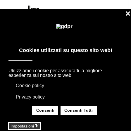
IT
MOOOI CARBON BAR STOOL
SGABELLO PREZZO MIGLIORE
PRODOTTI DI DESIGN IN OFFERTA: AGAPE,
BOFFI, B&B ITALIA, DE PADOVA, MAXALTO,
FLEXFORM, MOOOI. BIANCHERIA, TAPPETI E
TESSUTI MISSONI, LORO PIANA, SOCIETY
LIMONTA. ILLUMINAZIONE DAVIDE GROPPI
OLUCE.
SEI QUI:
HOME
|
SHOP
|
SEDIE E SGABELLI
|
MOOOI CARBON BAR STOOL SGABELLO PREZZO
MIGLIORE