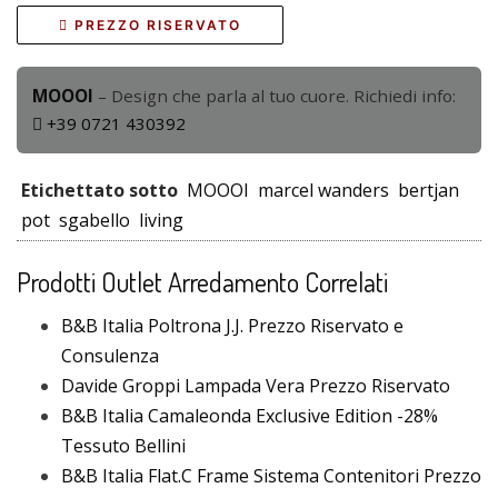
PREZZO RISERVATO
MOOOI
– Design che parla al tuo cuore. Richiedi info:
+39 0721 430392
Etichettato sotto
MOOOI
marcel wanders
bertjan
pot
sgabello
living
Prodotti Outlet Arredamento Correlati
B&B Italia Poltrona J.J. Prezzo Riservato e
Consulenza
Davide Groppi Lampada Vera Prezzo Riservato
B&B Italia Camaleonda Exclusive Edition -28%
Tessuto Bellini
B&B Italia Flat.C Frame Sistema Contenitori Prezzo