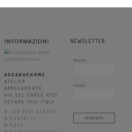
INFORMAZIONI
NEWSLETTER
Nome
ACCADUEHOME
ATELIER
Email
ARREDAMENTO
VIA DEL CARSO N°21
PESARO (PU) ITALY
+39 0721 430392
CONTATTI
MAPS
P.IVA 02023500412