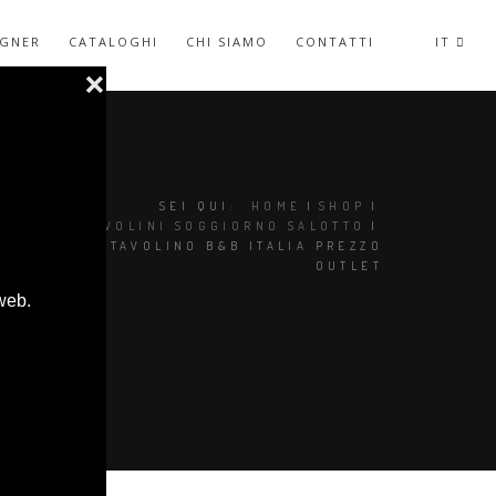
IGNER
CATALOGHI
CHI SIAMO
CONTATTI
IT
SEI QUI:
HOME
|
SHOP
|
TAVOLINI SOGGIORNO SALOTTO
|
MICHEL TAVOLINO B&B ITALIA PREZZO
OUTLET