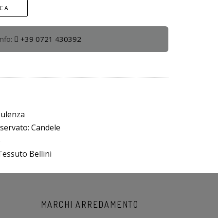
ICA
info:
+39 0721 430392
sulenza
servato: Candele
o
essuto Bellini
MARCHI ARREDAMENTO