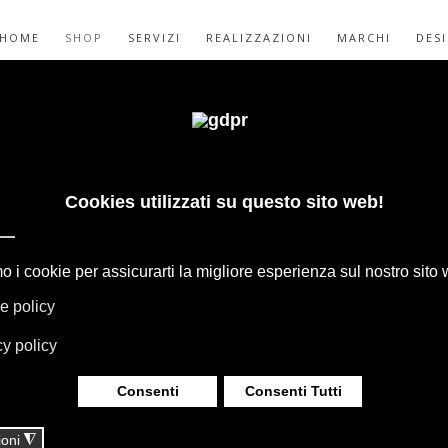
HOME
SHOP
SERVIZI
REALIZZAZIONI
MARCHI
DES
INO B&B ITALIA
ET
GAPE, BOFFI, B&B ITALIA, DE PADOVA,
HERIA, TAPPETI E TESSUTI MISSONI,
LUMINAZIONE DAVIDE GROPPI OLUCE.