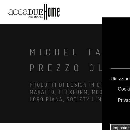
MICHEL TAVOL
PREZZO OUTL
PRODOTTI DI DESIGN IN OFFERTA: A
MAXALTO, FLEXFORM, MOOOI. BIANC
LORO PIANA, SOCIETY LIMONTA. IL