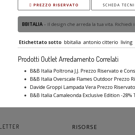
SCHEDA TECN
PREZZO RISERVATO
BBITALIA
– Il design che arreda la tua vita. Richiedi 
Etichettato sotto
bbitalia
antonio citterio
living
Prodotti Outlet Arredamento Correlati
B&B Italia Poltrona J.J. Prezzo Riservato e Con
B&B Italia Overscale Flames Outdoor Prezzo Ri
Davide Groppi Lampada Vera Prezzo Riservat
B&B Italia Camaleonda Exclusive Edition -28% T
LETTER
RISORSE