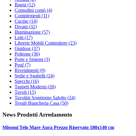
Bagni
(12)
Comodini comò
(4)
Complementi
(11)
Cucine
(14)
Divani
(32)
Illuminazione
(57)
Letti
(17)
Librerie Mobili Contenitore
(23)
Outdoor
(37)
Poltrone
(36)
Porte e Sistemi
(3)
Pouf
(7)
Rivestimenti
(9)
Sedie e Sgabelli
(24)
Specchi
(16)
Tappeti Moderni
(26)
Tavoli
(15)
Tavolini Soggiorno Salotto
(24)
Tessili Biancheria Casa
(50)
News Prodotti Arredamento
Missoni Telo Mare Aura Prezzo Riservato 180x140 cm