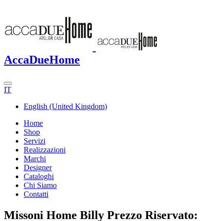
AccaDueHome
IT
English (United Kingdom)
Home
Shop
Servizi
Realizzazioni
Marchi
Designer
Cataloghi
Chi Siamo
Contatti
Missoni Home Billy Prezzo Riservato: