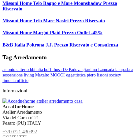
Missoni Home Telo Bagno e Mare Moonshadow Prezzo
Riservato
Missoni Home Telo Mare Nastri Prezzo Riservato
Missoni Home Margot Plaid Prezzo Outlet -45%
B&B Italia Poltrona J.J. Prezzo Riservato e Consulenza
Tag Arredamento
antonio citterio
bbitalia
boffi
bosa
De Padova
giardino
Lampada
lampada a
sospensione
living
Maxalto
MOOOI
oggettistica
piero lissoni
society
limonta
ufficio
Informazioni
AccaDueHome
Atelier Arredamento
Via del Carso n°21
Pesaro (PU) ITALY
+39 0721 430392