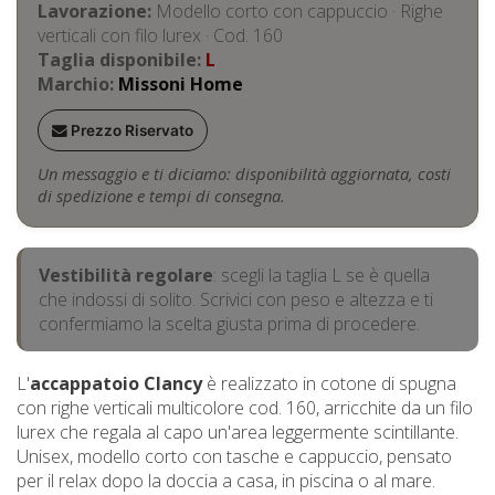
Lavorazione:
Modello corto con cappuccio · Righe
verticali con filo lurex · Cod. 160
Taglia disponibile:
L
Marchio:
Missoni Home
Prezzo Riservato
Un messaggio e ti diciamo: disponibilità aggiornata, costi
di spedizione e tempi di consegna.
Vestibilità regolare
: scegli la taglia L se è quella
che indossi di solito. Scrivici con peso e altezza e ti
confermiamo la scelta giusta prima di procedere.
L'
accappatoio Clancy
è realizzato in cotone di spugna
con righe verticali multicolore cod. 160, arricchite da un filo
lurex che regala al capo un'area leggermente scintillante.
Unisex, modello corto con tasche e cappuccio, pensato
per il relax dopo la doccia a casa, in piscina o al mare.