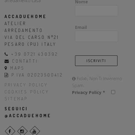
Nome
ACCADUEHOME
ATELIER
Email
ARREDAMENTO
VIA DEL CARSO N°21
PESARO (PU) ITALY
+39 0721 430392
CONTATTI
MAPS
P.IVA 02023500412
Fidati, Non Ti Invieremo
PRIVACY POLICY
Spam.
COOKIES POLICY
Privacy Policy
*
SITEMAP
SEGUICI
@ACCADUEHOME