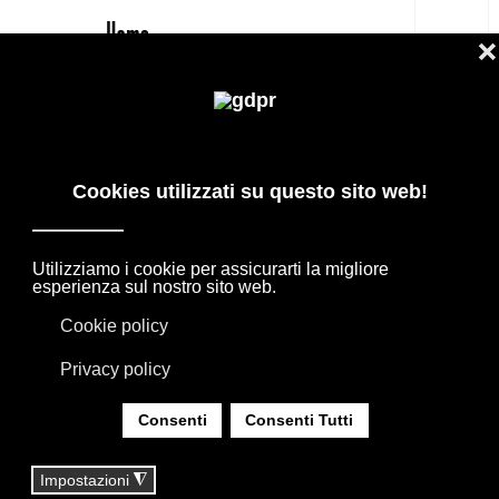
IT
MISSONI CLANCY PREZZO
RISERVATO: ACCAPPATOIO
PRODOTTI DI DESIGN IN OFFERTA: AGAPE,
BOFFI, B&B ITALIA, DE PADOVA, MAXALTO,
FLEXFORM, MOOOI. BIANCHERIA, TAPPETI E
TESSUTI MISSONI, LORO PIANA, SOCIETY
LIMONTA. ILLUMINAZIONE DAVIDE GROPPI
OLUCE.
SEI QUI:
HOME
|
SHOP
|
TESSILI BIANCHERIA CASA
|
MISSONI CLANCY PREZZO RISERVATO:
ACCAPPATOIO