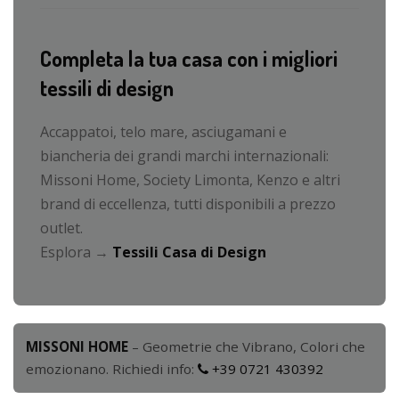
Completa la tua casa con i migliori
tessili di design
Accappatoi, telo mare, asciugamani e
biancheria dei grandi marchi internazionali:
Missoni Home, Society Limonta, Kenzo e altri
brand di eccellenza, tutti disponibili a prezzo
outlet.
Esplora →
Tessili Casa di Design
MISSONI HOME
– Geometrie che Vibrano, Colori che
emozionano. Richiedi info:
+39 0721 430392