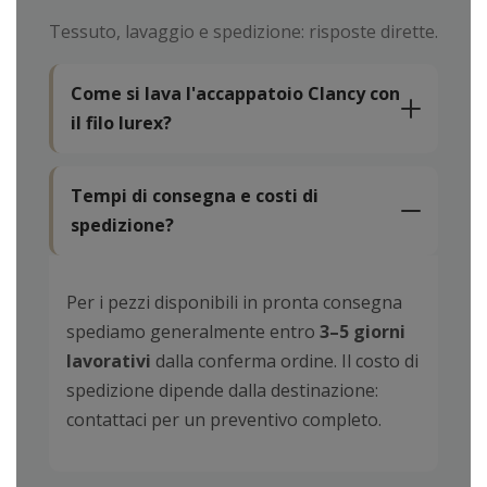
Tessuto, lavaggio e spedizione: risposte dirette.
Come si lava l'accappatoio Clancy con
il filo lurex?
Tempi di consegna e costi di
spedizione?
Per i pezzi disponibili in pronta consegna
spediamo generalmente entro
3–5 giorni
lavorativi
dalla conferma ordine. Il costo di
spedizione dipende dalla destinazione:
contattaci per un preventivo completo.