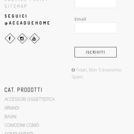
SITEMAP
SEGUICI
Email
@ACCADUEHOME
Fidati, Non Ti Invieremo
Spam.
CAT. PRODOTTI
ACCESSORI OGGETTISTICA
ARMADI
BAGNI
COMODINI COMÒ
COMPLEMENTI