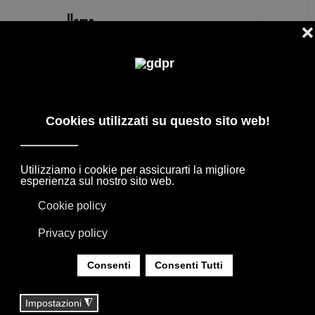
IT
GAMFRATESI DESIGNER
I MIGLIORI DESIGNERS + ARCHITETTI, LE
COLLABORAZIONI CON I BRAND
D'ARREDAMENTO CASA. I PRODOTTI
NASCONO DALL'INCONTRO CON I DESIGNER
INTERNAZIONALI, GRAZIE ALLA LORO
ESPERIENZA DANNO VITA A COLLEZIONI
APPREZZATE IN TUTTO IL MONDO.
SEI QUI:
HOME
|
DESIGNER
|
DESIGNERS
|
GAMFRATESI DESIGNER