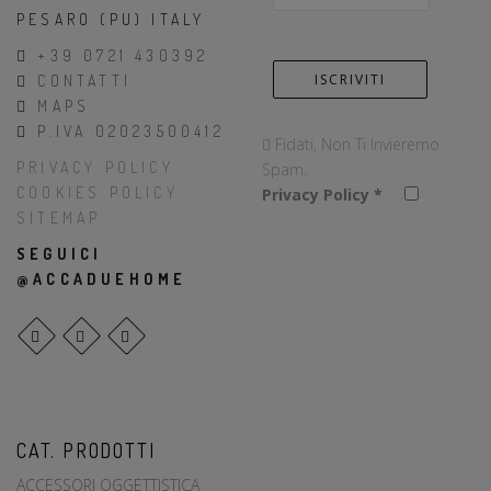
PESARO (PU) ITALY
+39 0721 430392
CONTATTI
MAPS
P.IVA 02023500412
Fidati, Non Ti Invieremo
PRIVACY POLICY
Spam.
COOKIES POLICY
Privacy Policy
*
SITEMAP
SEGUICI
@ACCADUEHOME
CAT. PRODOTTI
ACCESSORI OGGETTISTICA