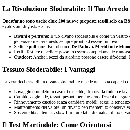
La Rivoluzione Sfoderabile: Il Tuo Arredo
Quest'anno sono uscite oltre 200 nuove proposte tessili solo da 
evoluzioni di gusto e stile.
Divani e poltrone:
Il tuo divano sfoderabile è come un vestito
generazioni e per questo sempre pronti ad essere rinnovati.
Sedie e poltrone:
Brand come
De Padova, Meridiani e Mooo
Letti:
Testiere e pediere possono essere completamente rinnovate 
Outdoor:
Anche i pezzi da giardino possono essere rifoderati. L
Tessuto Sfoderabile: I Vantaggi
La vera ricchezza di un divano sfoderabile risiede nella sua capacità di a
Lavaggio completo in caso di macchie, rimuovi la fodera e la
Cambio stagionale, tessuti pesanti per l'inverno, freschi e leggeri
Rinnovamento estetico senza cambiare mobili, segui le tendenze
Mantenimento del valore, un divano ben mantenuto conserva val
Sostenibilità autentica, slow furniture fatta di qualità: il tuo div
Il Test Martindale: Come Orientarsi