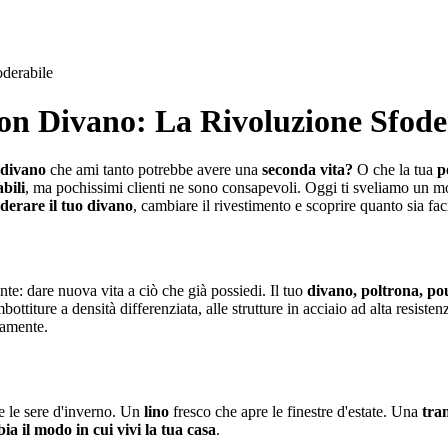
derabile
n Divano: La Rivoluzione Sfode
divano
che ami tanto potrebbe avere una
seconda vita?
O che la tua
p
bili
, ma pochissimi clienti ne sono consapevoli. Oggi ti sveliamo un mo
oderare il tuo divano
, cambiare il rivestimento e scoprire quanto sia fa
e: dare nuova vita a ciò che già possiedi. Il tuo
divano, poltrona, pou
bottiture a densità differenziata, alle strutture in acciaio ad alta resiste
iamente.
 le sere d'inverno. Un
lino
fresco che apre le finestre d'estate. Una
tra
ia il modo in cui vivi la tua casa
.