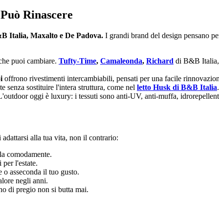
 Può Rinascere
B&B Italia, Maxalto e De Padova.
I grandi brand del design pensano per 
 che puoi cambiare.
Tufty-Time
,
Camaleonda
,
Richard
di B&B Italia
i
offrono rivestimenti intercambiabili, pensati per una facile rinnovazio
senza sostituire l'intera struttura, come nel
letto Husk di B&B Italia
.
'outdoor oggi è luxury: i tessuti sono anti-UV, anti-muffa, idrorepellent
dattarsi alla tua vita, non il contrario:
vala comodamente.
 per l'estate.
 o asseconda il tuo gusto.
ore negli anni.
ano di pregio non si butta mai.