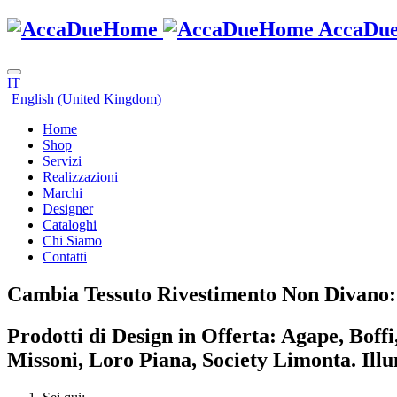
AccaDu
IT
English (United Kingdom)
Home
Shop
Servizi
Realizzazioni
Marchi
Designer
Cataloghi
Chi Siamo
Contatti
Cambia Tessuto Rivestimento Non Divano: 
Prodotti di Design in Offerta: Agape, Boff
Missoni, Loro Piana, Society Limonta. Il