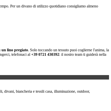
el tempo. Per un divano di utilizzo quotidiano consigliamo almeno
u un lino pregiato
. Solo toccando un tessuto puoi coglierne l'anima, la
gerci, telefonaci al
+39 0721 430392
: il nostro team ti guiderà nella
i, divani, biancheria e tessili casa, illuminazione, outdoor,