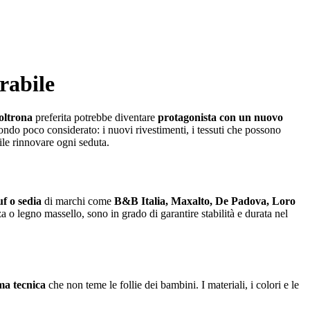
rabile
oltrona
preferita potrebbe diventare
protagonista con un nuovo
ndo poco considerato: i nuovi rivestimenti, i tessuti che possono
cile rinnovare ogni seduta.
f o sedia
di marchi come
B&B Italia, Maxalto, De Padova, Loro
nza o legno massello, sono in grado di garantire stabilità e durata nel
ma tecnica
che non teme le follie dei bambini. I materiali, i colori e le