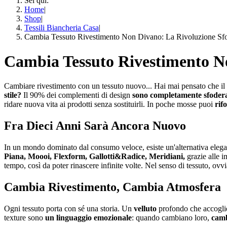
Sei qui:
Home
|
Shop
|
Tessili Biancheria Casa
|
Cambia Tessuto Rivestimento Non Divano: La Rivoluzione Sfo
Cambia Tessuto Rivestimento No
Cambiare rivestimento con un tessuto nuovo... Hai mai pensato che il
stile?
Il 90% dei complementi di design
sono completamente sfodera
ridare nuova vita ai prodotti senza sostituirli. In poche mosse puoi
rif
Fra Dieci Anni Sarà Ancora Nuovo
In un mondo dominato dal consumo veloce, esiste un'alternativa elegant
Piana, Moooi, Flexform, Gallotti&Radice, Meridiani,
grazie alle im
tempo, così da poter rinascere infinite volte. Nel senso di tessuto, ovv
Cambia Rivestimento, Cambia Atmosfera
Ogni tessuto porta con sé una storia. Un
velluto
profondo che accoglie
texture sono
un linguaggio emozionale
: quando cambiano loro,
camb