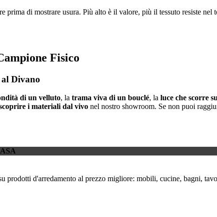
e prima di mostrare usura. Più alto è il valore, più il tessuto resiste n
 Campione Fisico
al Divano
ondità di un velluto
, la
trama viva di un bouclé
, la
luce che scorre s
scoprire i materiali dal vivo
nel nostro showroom. Se non puoi raggiun
CASA
su prodotti d'arredamento al prezzo migliore: mobili, cucine, bagni, tavol