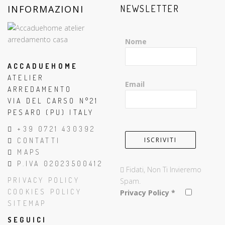
INFORMAZIONI
NEWSLETTER
Nome
ACCADUEHOME
ATELIER
Email
ARREDAMENTO
VIA DEL CARSO N°21
PESARO (PU) ITALY
+39 0721 430392
CONTATTI
MAPS
P.IVA 02023500412
Fidati, Non Ti Invieremo
PRIVACY POLICY
Spam.
COOKIES POLICY
Privacy Policy
*
SITEMAP
SEGUICI