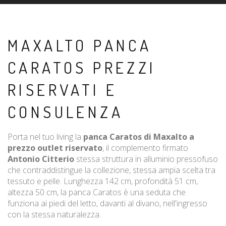
MAXALTO PANCA
CARATOS PREZZI
RISERVATI E
CONSULENZA
Porta nel tuo living la
panca Caratos di Maxalto a
prezzo outlet riservato
, il complemento firmato
Antonio Citterio
stessa struttura in alluminio pressofuso
che contraddistingue la collezione, stessa ampia scelta tra
tessuto e pelle. Lunghezza 142 cm, profondità 51 cm,
altezza 50 cm, la panca Caratos è una seduta che
funziona ai piedi del letto, davanti al divano, nell'ingresso
con la stessa naturalezza.