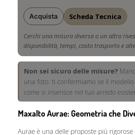
Scheda Tecnica
Acquista
Cerchi una misura diversa o un altro rive
disponibilità, tempi, costo trasporto e alt
Non sei sicuro delle misure?
Manda
una foto: ti confermiamo se il modell
come si inserisce nel tuo arredo esis
Maxalto Aurae: Geometria che Di
Aurae è una delle proposte più rigorose 