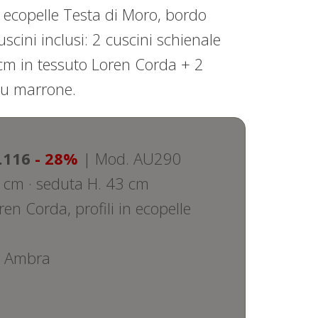
n ecopelle Testa di Moro, bordo
scini inclusi: 2 cuscini schienale
cm in tessuto Loren Corda + 2
nu marrone.
.116
- 28%
| Mod. AU290
 cm · seduta H. 43 cm
en Corda, profili in ecopelle
o Ambra