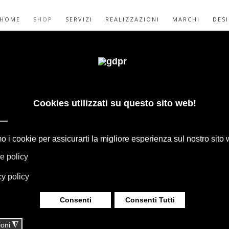
HOME
SHOP
SERVIZI
REALIZZAZIONI
MARCHI
DES
AE DIVANO
T -28% BY A.
GAPE, BOFFI, B&B ITALIA, DE PADOVA,
HERIA, TAPPETI E TESSUTI MISSONI,
LUMINAZIONE DAVIDE GROPPI OLUCE.