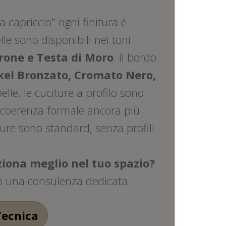
 capriccio" ogni finitura è
elle sono disponibili nei toni
rrone e Testa di Moro
. Il bordo
kel Bronzato, Cromato Nero,
pelle, le cuciture a profilo sono
a coerenza formale ancora più
citure sono standard, senza profili
iona meglio nel tuo spazio?
on una consulenza dedicata.
Tecnica