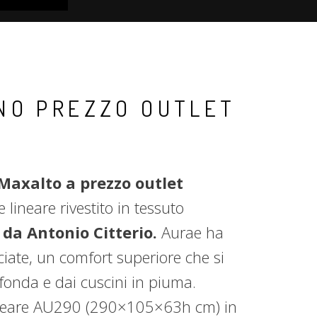
NO PREZZO OUTLET
Maxalto a prezzo outlet
 lineare rivestito in tessuto
 da Antonio Citterio.
Aurae ha
iate, un comfort superiore che si
fonda e dai cuscini in piuma.
neare AU290 (290×105×63h cm) in