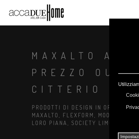
MAXALTO AUR
PREZZO OUTLE
CITTERIO
PRODOTTI DI DESIGN IN OFFERTA: A
MAXALTO, FLEXFORM, MOOOI. BIANC
LORO PIANA, SOCIETY LIMONTA. IL