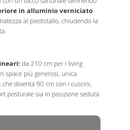
a con un tocco sartoriale definendo
riore in alluminio verniciato
natezza al piedistallo, chiudendo la
ta.
ineari:
da 210 cm per i living
en space più generosi, unica
 che diventa 90 cm con i cuscini,
rt posturale sia in posizione seduta