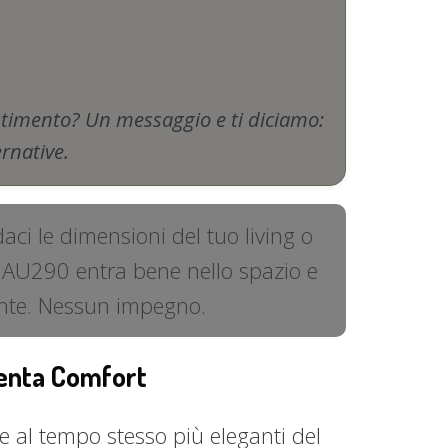
stimento? Un messaggio e ti diciamo:
ernative.
ci le dimensioni del tuo living o
o AU290 entra bene nello spazio e
tente. Nessun impegno.
venta Comfort
e al tempo stesso più eleganti del