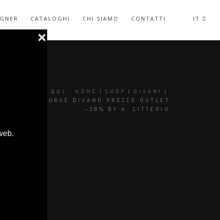
IGNER
CATALOGHI
CHI SIAMO
CONTATTI
IT
SEI QUI:
HOME
|
SHOP
|
DIVANI
|
MAXALTO AURAE DIVANO PREZZO OUTLET
-28% BY A. CITTERIO