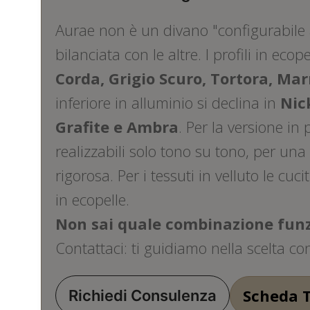
Aurae non è un divano "configurabile a
bilanciata con le altre. I profili in ecop
Corda, Grigio Scuro, Tortora, Ma
inferiore in alluminio si declina in
Nic
Grafite e Ambra
. Per la versione in 
realizzabili solo tono su tono, per un
rigorosa. Per i tessuti in velluto le cu
in ecopelle.
Non sai quale combinazione funz
Contattaci: ti guidiamo nella scelta c
Scheda 
Richiedi Consulenza