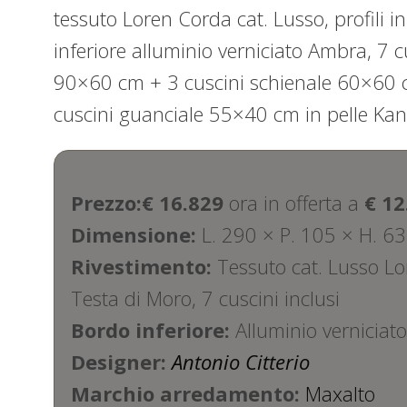
tessuto Loren Corda cat. Lusso, profili i
inferiore alluminio verniciato Ambra, 7 cu
90×60 cm + 3 cuscini schienale 60×60 
cuscini guanciale 55×40 cm in pelle Ka
Prezzo:€ 16.829
ora in offerta a
€ 12
Dimensione:
L. 290 × P. 105 × H. 63
Rivestimento:
Tessuto cat. Lusso Lor
Testa di Moro, 7 cuscini inclusi
Bordo inferiore:
Alluminio verniciat
Designer:
Antonio Citterio
Marchio arredamento:
Maxalto