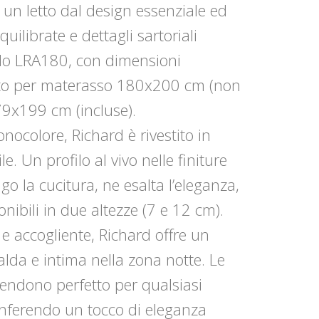
 un letto dal design essenziale ed
uilibrate e dettagli sartoriali
ello LRA180, con dimensioni
tto per materasso 180x200 cm (non
179x199 cm (incluse).
nocolore, Richard è rivestito in
. Un profilo al vivo nelle finiture
ngo la cucitura, ne esalta l’eleganza,
onibili in due altezze (7 e 12 cm).
 e accogliente, Richard offre un
lda e intima nella zona notte. Le
o rendono perfetto per qualsiasi
onferendo un tocco di eleganza