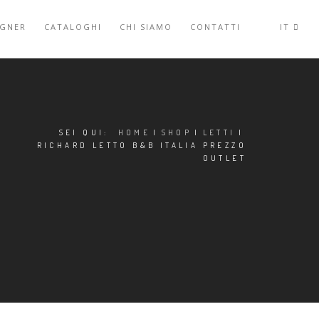
IGNER
CATALOGHI
CHI SIAMO
CONTATTI
IT
SEI QUI:
HOME
|
SHOP
|
LETTI
|
RICHARD LETTO B&B ITALIA PREZZO
OUTLET