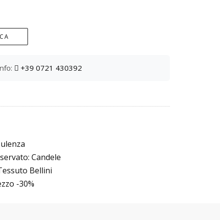
ICA
info:
+39 0721 430392
sulenza
servato: Candele
essuto Bellini
rezzo -30%