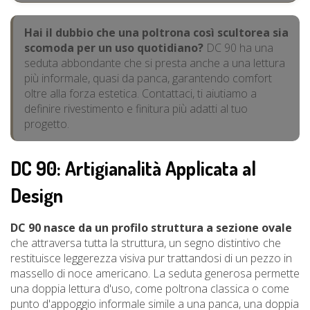
Hai il dubbio che una poltrona così scultorea sia
scomoda per un uso quotidiano?
DC 90 ha una
seduta abbondante che si presta anche a una lettura
più informale, quasi da panca, garantendo comfort
oltre alla forza estetica. Contattaci, ti aiutiamo a
definire rivestimento e finitura più adatti al tuo
progetto.
DC 90: Artigianalità Applicata al
Design
DC 90 nasce da un profilo struttura a sezione ovale
che attraversa tutta la struttura, un segno distintivo che
restituisce leggerezza visiva pur trattandosi di un pezzo in
massello di noce americano. La seduta generosa permette
una doppia lettura d'uso, come poltrona classica o come
punto d'appoggio informale simile a una panca, una doppia