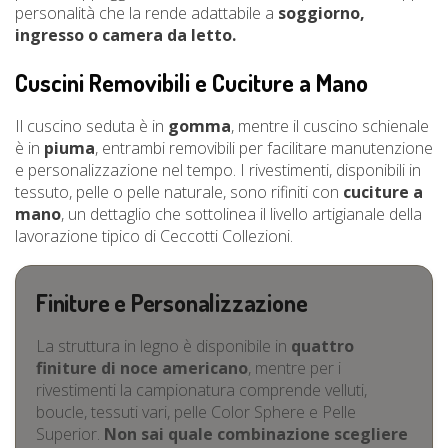
personalità che la rende adattabile a
soggiorno,
ingresso o camera da letto.
Cuscini Removibili e Cuciture a Mano
Il cuscino seduta è in
gomma
, mentre il cuscino schienale
è in
piuma
, entrambi removibili per facilitare manutenzione
e personalizzazione nel tempo. I rivestimenti, disponibili in
tessuto, pelle o pelle naturale, sono rifiniti con
cuciture a
mano
, un dettaglio che sottolinea il livello artigianale della
lavorazione tipico di Ceccotti Collezioni.
Finiture e Personalizzazione
La struttura in legno è disponibile in
quattro
finiture di noce americano
, mentre per i
rivestimenti la campionatura comprende velluti,
boucle, tessuti vari, pelle Color Sphere e Pelle
Superior.
Non sai quale combinazione scegliere