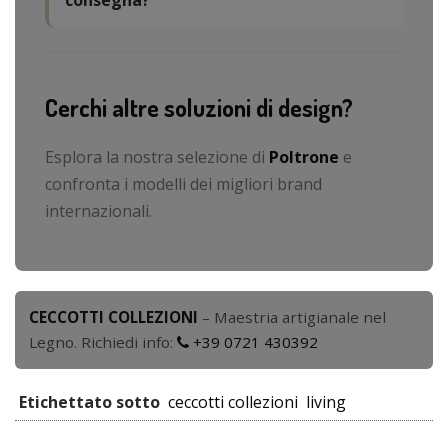
Cerchi altre soluzioni di design?
Esplora la nostra selezione di
Poltrone
e
confronta i modelli dei migliori brand
internazionali.
CECCOTTI COLLEZIONI
– Maestria artigianale nel
Legno. Richiedi info:
+39 0721 430392
Etichettato sotto
ceccotti collezioni
living