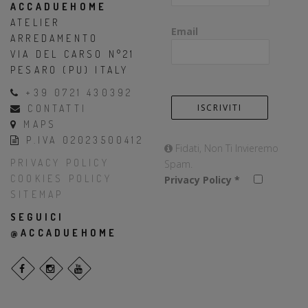
ACCADUEHOME
ATELIER
Email
ARREDAMENTO
VIA DEL CARSO N°21
PESARO (PU) ITALY
+39 0721 430392
CONTATTI
MAPS
P.IVA 02023500412
Fidati, Non Ti Invieremo
PRIVACY POLICY
Spam.
COOKIES POLICY
Privacy Policy
*
SITEMAP
SEGUICI
@ACCADUEHOME