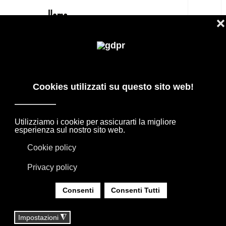
IT
CECCOTTI COLLEZIONI POLTRONA DC
90 PREZZO RISERVATO E
CONSULENZA
PRODOTTI DI DESIGN IN OFFERTA: AGAPE,
BOFFI, B&B ITALIA, DE PADOVA, MAXALTO,
FLEXFORM, MOOOI. BIANCHERIA, TAPPETI E
TESSUTI MISSONI, LORO PIANA, SOCIETY
LIMONTA. ILLUMINAZIONE DAVIDE GROPPI
OLUCE.
SEI QUI:
HOME
|
SHOP
|
POLTRONE
|
CECCOTTI COLLEZIONI POLTRONA DC 90 PREZZO
RISERVATO E CONSULENZA