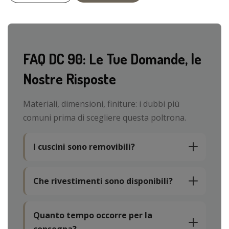
FAQ DC 90: Le Tue Domande, le
Nostre Risposte
Materiali, dimensioni, finiture: i dubbi più
comuni prima di scegliere questa poltrona.
I cuscini sono removibili?
Che rivestimenti sono disponibili?
Quanto tempo occorre per la
consegna?