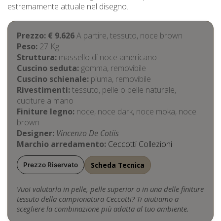
estremamente attuale nel disegno.
Prezzo: € 9.626
A partire, tessuto,
noce brown
Peso:
27 Kg
Struttura:
massello di noce americano
Cuscino seduta:
gomma, removibile
Cuscino schienale:
piuma, removibile
Rivestimenti:
tessuto, pelle o pelle naturale,
cuciture a mano
Finiture legno:
noce, noce dark, noce moka, noce
brown
Designer:
Vincenzo De Cotiis
Marchio arredamento:
Ceccotti Collezioni
Scheda Tecnica
Prezzo Riservato
Vuoi valutarla in pelle, pelle superior o in una delle finiture
tessuto della campionatura Ceccotti? Ti aiutiamo a
scegliere la combinazione più adatta al tuo ambiente.