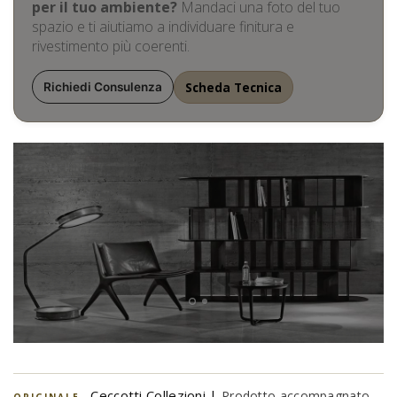
per il tuo ambiente?
Mandaci una foto del tuo
spazio e ti aiutiamo a individuare finitura e
rivestimento più coerenti.
Scheda Tecnica
Richiedi Consulenza
Ceccotti Collezioni |
Prodotto accompagnato
ORIGINALE