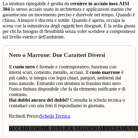
La struttura ripiegabile è gestita da
cerniere in acciaio inox AISI
304
lo stesso acciaio usato in architettura e applicazioni marine che
garantiscono un movimento preciso e durevole nel tempo. Quando è
chiusa, Almayer è discreta e sottile. Quando è aperta, occupa la
scena con la naturalezza degli oggetti ben disegnati. È la sedia giusta
per chi ha bisogno di flessibilità senza voler scendere a compromessi
sul livello estetico dell'ambiente.
Nero o Marrone: Due Caratteri Diversi
Il
cuoio nero
è formale e contemporaneo, funziona con
interni scuri, cemento, metallo, acciaio. Il
cuoio marrone
è
più caldo, si integra con legni chiari, parquet, ambienti dal
tono naturale. Entrambi con struttura in frassino tinto nero
l'unica finitura disponibile che fa da elemento unificante e di
contrasto.
Hai dubbi ancora dei dubbi?
Consulta la scheda tecnica o
contattaci con una foto ti rispondiamo in giornata.
Richiedi Prezzo
Scheda Tecnica
ACCADUEHOME ATELIER NEGOZIO ARREDAMENT