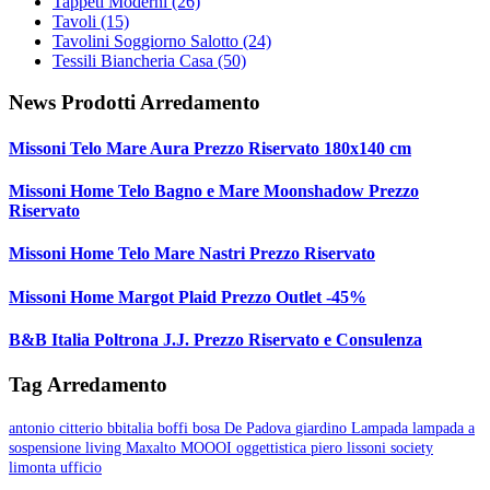
Tappeti Moderni
(26)
Tavoli
(15)
Tavolini Soggiorno Salotto
(24)
Tessili Biancheria Casa
(50)
News Prodotti Arredamento
Missoni Telo Mare Aura Prezzo Riservato 180x140 cm
Missoni Home Telo Bagno e Mare Moonshadow Prezzo
Riservato
Missoni Home Telo Mare Nastri Prezzo Riservato
Missoni Home Margot Plaid Prezzo Outlet -45%
B&B Italia Poltrona J.J. Prezzo Riservato e Consulenza
Tag Arredamento
antonio citterio
bbitalia
boffi
bosa
De Padova
giardino
Lampada
lampada a
sospensione
living
Maxalto
MOOOI
oggettistica
piero lissoni
society
limonta
ufficio