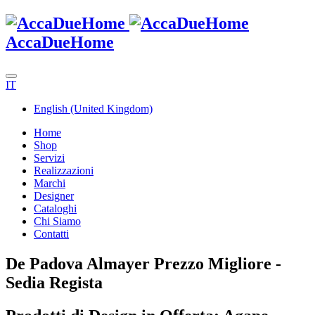
AccaDueHome
IT
English (United Kingdom)
Home
Shop
Servizi
Realizzazioni
Marchi
Designer
Cataloghi
Chi Siamo
Contatti
De Padova Almayer Prezzo Migliore -
Sedia Regista