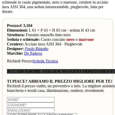
schienale in cuoio pigmentato, nero o marrone, cerniere in acciaio
inox AISI 304, una seduta intramontabile, pieghevole, fatta per
durare.
Prezzo:€ 3.104
Dimensioni:
L 61 × P 43 × H 83 cm · seduta H 43 cm
Struttura:
Frassino massello tinto nero
Seduta e schienale:
Cuoio conciato
nero
o
marrone
Cerniere:
Acciaio inox AISI 304 · Pieghevole
Designer:
Paolo Rizzatto
Marchio:
De Padova
Richiedi Prezzo
Scheda Tecnica
ACCADUEHOME ATELIER NEGOZIO ARREDAMENTO
TI PIACE? ABBIAMO IL PREZZO MIGLIORE PER TE!
Richiedi il prezzo outlet, un preventivo o info. La migliore assisten
biancheria e tessili casa, illuminazione, outdoor, rivestimenti.