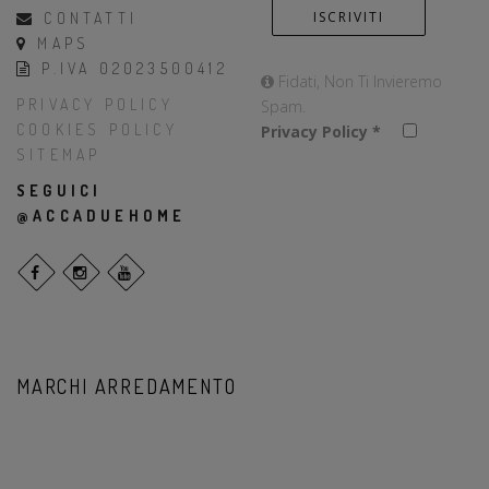
CONTATTI
MAPS
P.IVA 02023500412
Fidati, Non Ti Invieremo
PRIVACY POLICY
Spam.
COOKIES POLICY
Privacy Policy
*
SITEMAP
SEGUICI
@ACCADUEHOME
MARCHI ARREDAMENTO