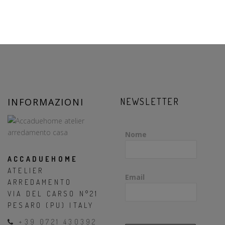
INFORMAZIONI
NEWSLETTER
Nome
ACCADUEHOME
ATELIER
Email
ARREDAMENTO
VIA DEL CARSO N°21
PESARO (PU) ITALY
+39 0721 430392