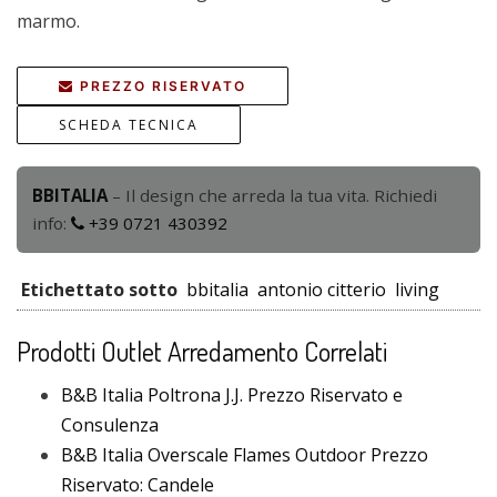
marmo.
PREZZO RISERVATO
SCHEDA TECNICA
BBITALIA
– Il design che arreda la tua vita. Richiedi
info:
+39 0721 430392
Etichettato sotto
bbitalia
antonio citterio
living
Prodotti Outlet Arredamento Correlati
B&B Italia Poltrona J.J. Prezzo Riservato e
Consulenza
B&B Italia Overscale Flames Outdoor Prezzo
Riservato: Candele