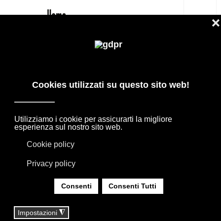
IT
TAVOLO ALEX B&B ITALIA PREZZO
OUTLET MIGLIORE
PRODOTTI DI DESIGN IN OFFERTA: AGAPE,
BOFFI, B&B ITALIA, DE PADOVA, MAXALTO,
FLEXFORM, MOOOI. BIANCHERIA, TAPPETI E
TESSUTI MISSONI, LORO PIANA, SOCIETY
LIMONTA. ILLUMINAZIONE DAVIDE GROPPI
OLUCE.
SEI QUI:
HOME
|
SHOP
|
TAVOLI
|
TAVOLO ALEX B&B ITALIA PREZZO OUTLET
MIGLIORE