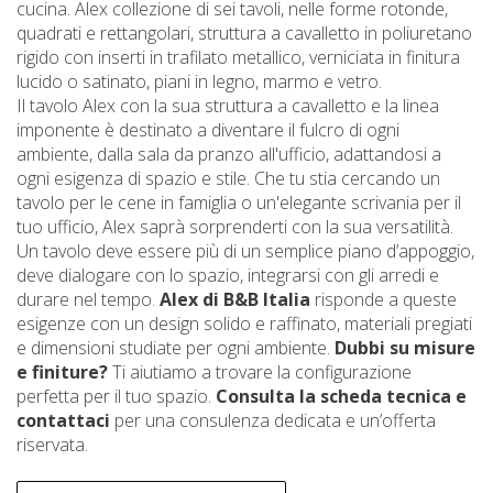
cucina. Alex collezione di sei tavoli, nelle forme rotonde,
quadrati e rettangolari, struttura a cavalletto in poliuretano
rigido con inserti in trafilato metallico, verniciata in finitura
lucido o satinato, piani in legno, marmo e vetro.
Il tavolo Alex con la sua struttura a cavalletto e la linea
imponente è destinato a diventare il fulcro di ogni
ambiente, dalla sala da pranzo all'ufficio, adattandosi a
ogni esigenza di spazio e stile. Che tu stia cercando un
tavolo per le cene in famiglia o un'elegante scrivania per il
tuo ufficio, Alex saprà sorprenderti con la sua versatilità.
Un tavolo deve essere più di un semplice piano d’appoggio,
deve dialogare con lo spazio, integrarsi con gli arredi e
durare nel tempo.
Alex di B&B Italia
risponde a queste
esigenze con un design solido e raffinato, materiali pregiati
e dimensioni studiate per ogni ambiente.
Dubbi su misure
e finiture?
Ti aiutiamo a trovare la configurazione
perfetta per il tuo spazio.
Consulta la scheda tecnica e
contattaci
per una consulenza dedicata e un’offerta
riservata.