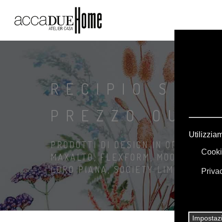
RECIPIO SCRI
PREZZO OUTL
PRODOTTI DI DESIGN IN OFFERTA: A
MAXALTO, FLEXFORM, MOOOI. BIANC
LORO PIANA, SOCIETY LIMONTA. IL