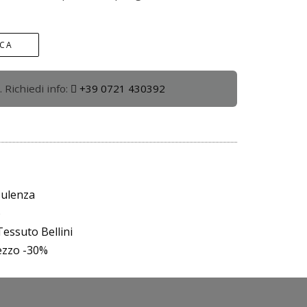
ICA
. Richiedi info:
+39 0721 430392
sulenza
o
essuto Bellini
rezzo -30%