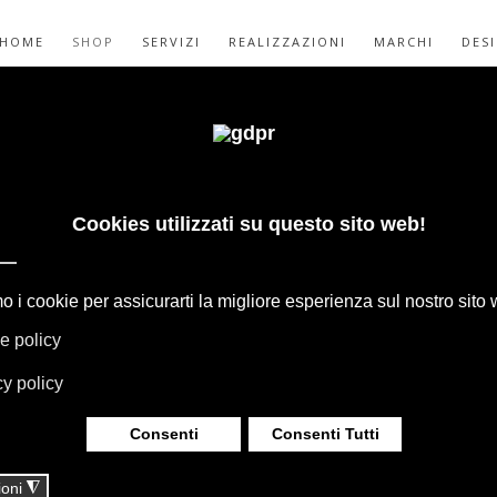
HOME
SHOP
SERVIZI
REALIZZAZIONI
MARCHI
DES
TTOIO MAXALTO
ET
GAPE, BOFFI, B&B ITALIA, DE PADOVA,
HERIA, TAPPETI E TESSUTI MISSONI,
LUMINAZIONE DAVIDE GROPPI OLUCE.