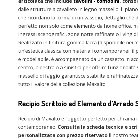
articolata che include
tavolini - comodini
, conso
dalle strutture a cavalleto in legno massello. Il piano
che ricordano la forma di un vassoio, dettaglio ch
perfetto non solo come elemento da home office,
ingressi scenografici, zone notte raffinate o living di
Realizzato in finitura gomma lacca (disponibile nei t
un’estetica classica con materiali contemporanei, il
e modellabile, è accompagnato da un cassetto in acciai
centro, a destra o a sinistra per offrire funzionalit
massello di faggio garantisce stabilità e raffinatez
tutto il valore della collezione Maxalto.
Recipio Scrittoio ed Elemento d’Arredo
Recipio di Maxalto è l’oggetto perfetto per chi ama 
contemporaneo.
Consulta la scheda tecnica e scri
personalizzata con prezzo riservato
il nostro tea