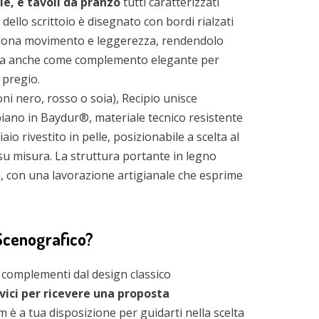
lle, e tavoli da pranzo
tutti caratterizzati
 dello scrittoio è disegnato con bordi rialzati
e dona movimento e leggerezza, rendendolo
 ma anche come complemento elegante per
 pregio.
oni nero, rosso o soia), Recipio unisce
 piano in Baydur®, materiale tecnico resistente
o rivestito in pelle, posizionabile a scelta al
à su misura. La struttura portante in legno
za, con una lavorazione artigianale che esprime
 Scenografico?
i complementi dal design classico
vici per ricevere una proposta
m è a tua disposizione per guidarti nella scelta