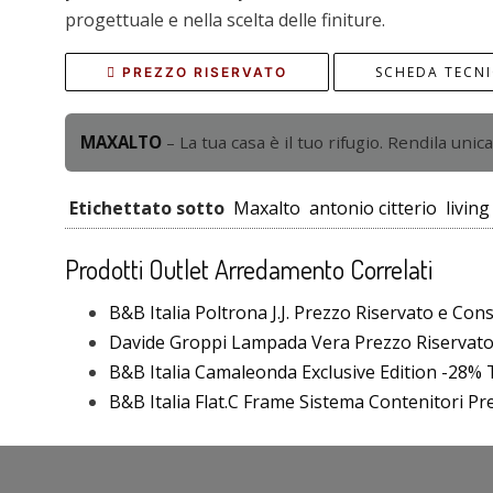
progettuale e nella scelta delle finiture.
SCHEDA TECN
PREZZO RISERVATO
MAXALTO
– La tua casa è il tuo rifugio. Rendila unica
Etichettato sotto
Maxalto
antonio citterio
living
Prodotti Outlet Arredamento Correlati
B&B Italia Poltrona J.J. Prezzo Riservato e Con
Davide Groppi Lampada Vera Prezzo Riservat
B&B Italia Camaleonda Exclusive Edition -28% T
B&B Italia Flat.C Frame Sistema Contenitori P