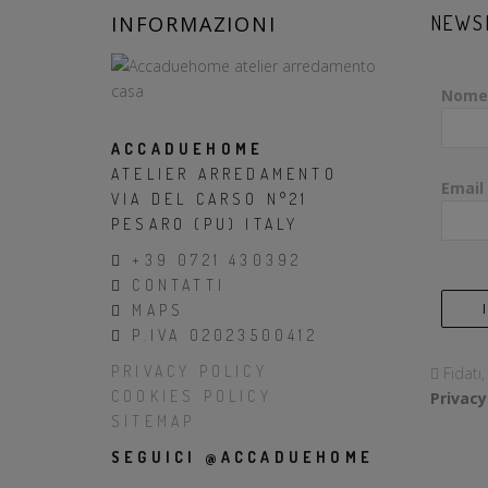
INFORMAZIONI
NEWS
Nome
ACCADUEHOME
ATELIER ARREDAMENTO
Email
VIA DEL CARSO N°21
PESARO (PU) ITALY
+39 0721 430392
CONTATTI
MAPS
P.IVA 02023500412
PRIVACY POLICY
Fidati
COOKIES POLICY
Privacy
SITEMAP
SEGUICI @ACCADUEHOME