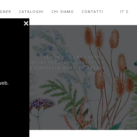
IGNER
CATALOGHI
CHI SIAMO
CONTATTI
IT
SEI QUI:
HOME
|
SHOP
|
TAVOLINI SOGGIORNO SALOTTO
|
RECIPIO SCRITTOIO MAXALTO PREZZO
OUTLET