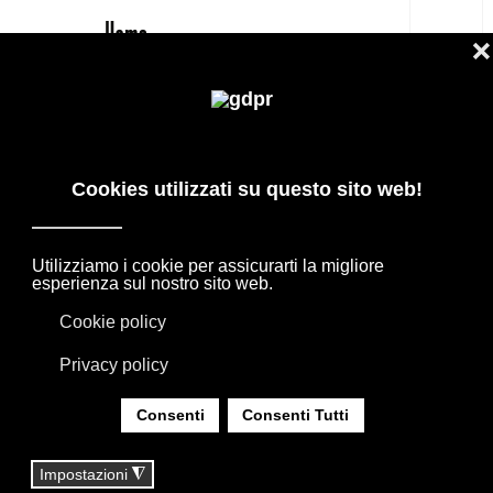
IT
SCRITTARELLO DE PADOVA PREZZO
MIGLIORE E CONSULENZA
PRODOTTI DI DESIGN IN OFFERTA: AGAPE,
BOFFI, B&B ITALIA, DE PADOVA, MAXALTO,
FLEXFORM, MOOOI. BIANCHERIA, TAPPETI E
TESSUTI MISSONI, LORO PIANA, SOCIETY
LIMONTA. ILLUMINAZIONE DAVIDE GROPPI
OLUCE.
SEI QUI:
HOME
|
SHOP
|
TAVOLINI SOGGIORNO SALOTTO
|
SCRITTARELLO DE PADOVA PREZZO MIGLIORE E
CONSULENZA