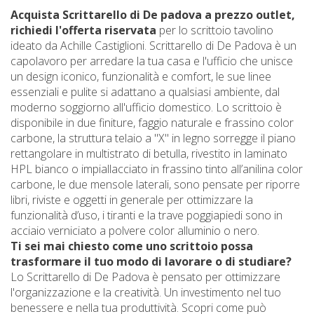
Acquista Scrittarello di De padova a prezzo outlet,
richiedi l'offerta riservata
per lo scrittoio tavolino
ideato da Achille Castiglioni. Scrittarello di De Padova è un
capolavoro per arredare la tua casa e l'ufficio che unisce
un design iconico, funzionalità e comfort, le sue linee
essenziali e pulite si adattano a qualsiasi ambiente, dal
moderno soggiorno all'ufficio domestico. Lo scrittoio è
disponibile in due finiture, faggio naturale e frassino color
carbone, la struttura telaio a "X" in legno sorregge il piano
rettangolare in multistrato di betulla, rivestito in laminato
HPL bianco o impiallacciato in frassino tinto all’anilina color
carbone, le due mensole laterali, sono pensate per riporre
libri, riviste e oggetti in generale per ottimizzare la
funzionalità d’uso, i tiranti e la trave poggiapiedi sono in
acciaio verniciato a polvere color alluminio o nero.
Ti sei mai chiesto come uno scrittoio possa
trasformare il tuo modo di lavorare o di studiare?
Lo Scrittarello di De Padova è pensato per ottimizzare
l'organizzazione e la creatività. Un investimento nel tuo
benessere e nella tua produttività. Scopri come può