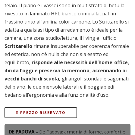
telaio. Il piano e i vassoi sono in multistrato di betulla
rivestito in laminato HPL bianco o impiallacciati in
frassino tinto all’anilina color carbone. Lo Scrittarello si
adatta a qualsiasi tipo di arredamento è ideale per la
camera, una zona studio/lettura, il living e l'ufficio.
Scrittarello
rimane insuperabile per coerenza formale
ed estetica, non c’è nulla che non sia esatto ed
equilibrato,
risponde alle necessità dell’home-office,
ibrida l’oggi e preserva la memoria, accennando ai
vecchi banchi di scuola,
gli angoli stondati e sagomati
del piano, le due mensole laterali e il poggiapiedi
badano all’ergonomia e alla funzionalità d’uso.
PREZZO RISERVATO
DE PADOVA
– De Padova: armonia di forme, comfort e