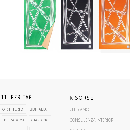
TTI PER TAG
RISORSE
CHI SIAMO
IO CITTERIO
BBITALIA
CONSULENZA INTERIOR
DE PADOVA
GIARDINO