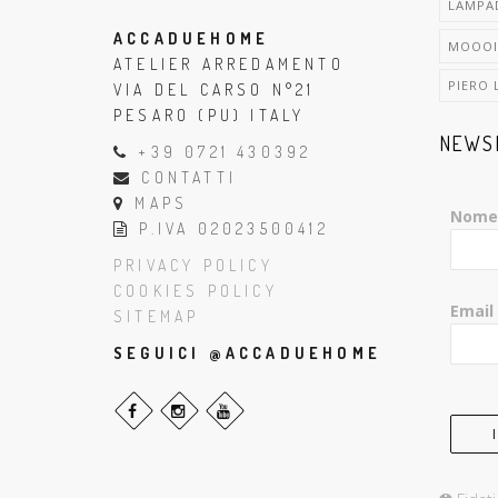
LAMPA
ACCADUEHOME
MOOOI
ATELIER ARREDAMENTO
PIERO 
VIA DEL CARSO N°21
PESARO (PU) ITALY
NEWS
+39 0721 430392
CONTATTI
MAPS
Nome
P.IVA 02023500412
PRIVACY POLICY
COOKIES POLICY
Email
SITEMAP
SEGUICI @ACCADUEHOME