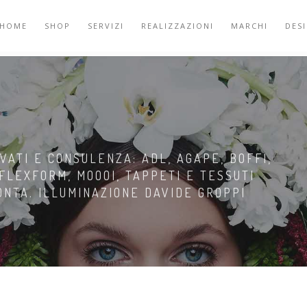
HOME
SHOP
SERVIZI
REALIZZAZIONI
MARCHI
DES
VATI E CONSULENZA: ADL, AGAPE, BOFFI,
 FLEXFORM, MOOOI, TAPPETI E TESSUTI
MONTA. ILLUMINAZIONE DAVIDE GROPPI