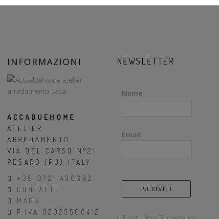
INFORMAZIONI
NEWSLETTER
Nome
ACCADUEHOME
ATELIER
Email
ARREDAMENTO
VIA DEL CARSO N°21
PESARO (PU) ITALY
+39 0721 430392
CONTATTI
MAPS
P.IVA 02023500412
Fidati, Non Ti Invieremo