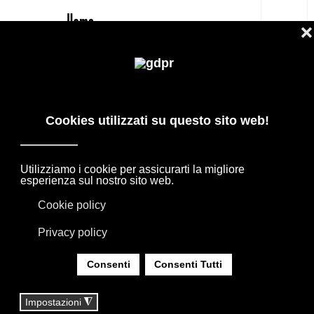
IT
B&B ITALIA CUSCINI DECORATIVI IN
VELLUTO PREZZO OUTLET
PRODOTTI DI DESIGN IN OFFERTA: AGAPE,
BOFFI, B&B ITALIA, DE PADOVA, MAXALTO,
FLEXFORM, MOOOI. BIANCHERIA, TAPPETI E
TESSUTI MISSONI, LORO PIANA, SOCIETY
LIMONTA. ILLUMINAZIONE DAVIDE GROPPI
OLUCE.
SEI QUI:
HOME
|
SHOP
|
TESSILI BIANCHERIA CASA
|
B&B ITALIA CUSCINI DECORATIVI IN VELLUTO
PREZZO OUTLET