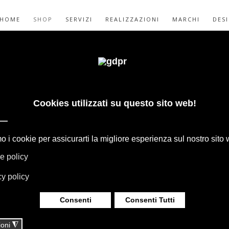
HOME
SHOP
SERVIZI
REALIZZAZIONI
MARCHI
DES
INO DIVANO
PREZZO - 30%
GAPE, BOFFI, B&B ITALIA, DE PADOVA,
HERIA, TAPPETI E TESSUTI MISSONI,
LUMINAZIONE DAVIDE GROPPI OLUCE.