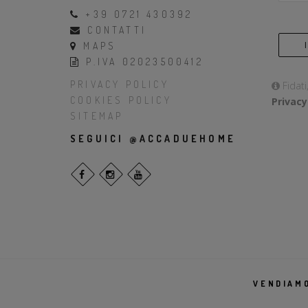
+39 0721 430392
CONTATTI
MAPS
P.IVA 02023500412
PRIVACY POLICY
Fidati
COOKIES POLICY
Privacy
SITEMAP
SEGUICI @ACCADUEHOME
VENDIAMO