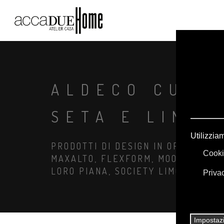
ALDECO CUSC
SETA E LINO 
PRODOTTI DI DESIGN IN OFFERTA: A
MAXALTO, FLEXFORM, MOOOI. BIANC
LORO PIANA, SOCIETY LIMONTA. IL