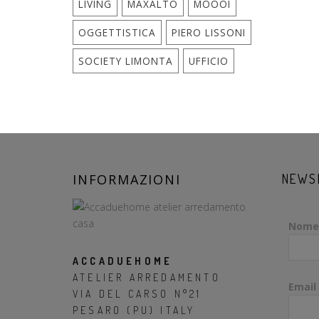
LIVING
MAXALTO
MOOOI
OGGETTISTICA
PIERO LISSONI
SOCIETY LIMONTA
UFFICIO
INFORMAZIONI
NEWS
Nome
ACCADUEHOME
ATELIER ARREDAMENTO
Email
VIA DEL CARSO N°21
PESARO (PU) ITALY