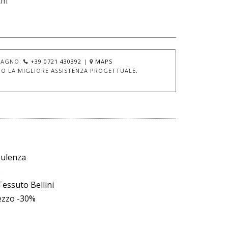
cm
BAGNO:
+39 0721 430392
|
MAPS
O LA MIGLIORE ASSISTENZA PROGETTUALE,
sulenza
o
essuto Bellini
rezzo -30%