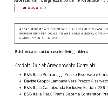
Altezza:
cm |
Larghezza:
65 cm |
Profondità:
45 
ACQUISTA
ACCADUEHOME
ATELIER NEGOZIO ARREDAMENTO CASA E 
RICHIEDI INFO PER QUALSIASI
ARTICOLO ALDECO,
OFFRIAM
D'ARREDAMENTO E DI ACQUISTO.
Etichettato sotto
cuscini
living
aldeco
Prodotti Outlet Arredamento Correlati
B&B Italia Poltrona J.J. Prezzo Riservato e Con
Davide Groppi Lampada Vera Prezzo Riservat
B&B Italia Camaleonda Exclusive Edition -28% T
B&B Italia Flat.C Frame Sistema Contenitori P