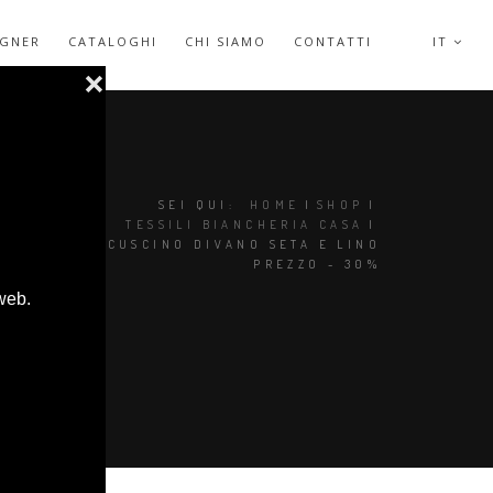
IGNER
CATALOGHI
CHI SIAMO
CONTATTI
IT
SEI QUI:
HOME
|
SHOP
|
TESSILI BIANCHERIA CASA
|
ALDECO CUSCINO DIVANO SETA E LINO
PREZZO - 30%