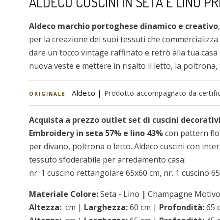
ALDECO CUSCINI IN SETA E LINO P
Aldeco marchio portoghese dinamico e creativo
per la creazione dei suoi tessuti che commercializza 
dare un tocco vintage raffinato e retrò alla tua casa
nuova veste e mettere in risalto il letto, la poltrona, 
Aldeco |
Prodotto accompagnato da certifica
ORIGINALE
Acquista a prezzo outlet set di cuscini decorativ
Embroidery in seta 57% e lino 43%
con pattern fl
per divano, poltrona o letto. Aldeco cuscini con inter
tessuto sfoderabile per arredamento casa:
nr. 1 cuscino rettangolare 65x60 cm, nr. 1 cuscino 6
Materiale Colore:
Seta - Lino
|
Champagne Motivo 
Altezza:
cm |
Larghezza:
60 cm |
Profondità:
65 