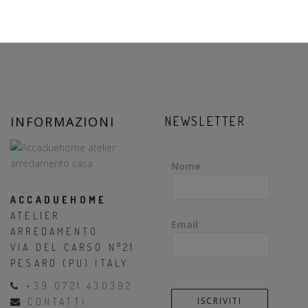
INFORMAZIONI
NEWSLETTER
Nome
ACCADUEHOME
ATELIER
Email
ARREDAMENTO
VIA DEL CARSO N°21
PESARO (PU) ITALY
+39 0721 430392
CONTATTI