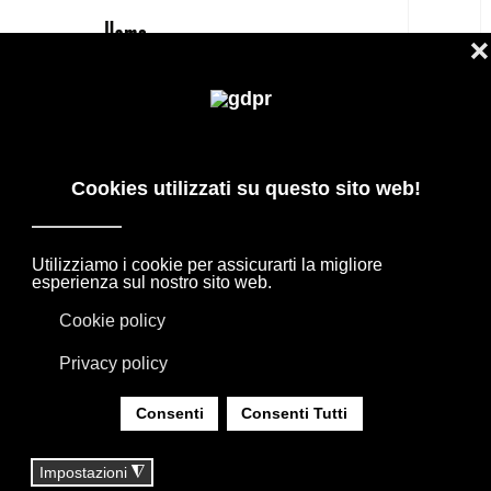
IT
ACCAPPATOIO REX DI MISSONI HOME
PREZZO MIGLIORE -30%
PRODOTTI DI DESIGN IN OFFERTA: AGAPE,
BOFFI, B&B ITALIA, DE PADOVA, MAXALTO,
FLEXFORM, MOOOI. BIANCHERIA, TAPPETI E
TESSUTI MISSONI, LORO PIANA, SOCIETY
LIMONTA. ILLUMINAZIONE DAVIDE GROPPI
OLUCE.
SEI QUI:
HOME
|
SHOP
|
TESSILI BIANCHERIA CASA
|
ACCAPPATOIO REX DI MISSONI HOME PREZZO
MIGLIORE -30%