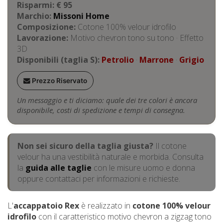
Risparmi: € 95
Marchio:
Missoni Home
Composizione:
Cotone 100% velour idrofilo
Lavorazione:
Motivo chevron tono su tono · Effetto
3D
Disponibili (taglia S):
Petrolio
·
Marrone
·
Grigio
Prezzo Riservato
Un messaggio e ti diciamo: quale dei tre colori è ancora
disponibile, costi di spedizione e tempi di consegna.
Non sei sicuro della taglia giusta?
Il cotone
velour ha una vestibilità naturale e morbida. Consulta
la
guida alle taglie
con le misure uomo e donna
oppure contattaci per informazioni e richieste.
L'
accappatoio Rex
è realizzato in
cotone 100% velour
idrofilo
con il caratteristico motivo chevron a zigzag tono