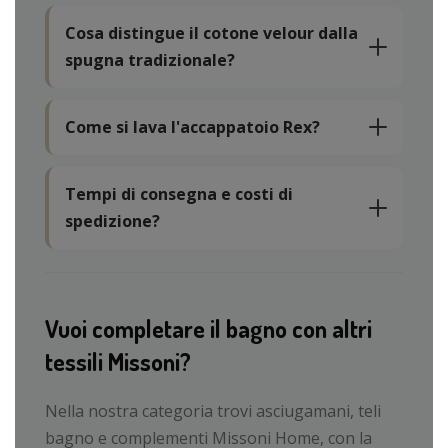
Cosa distingue il cotone velour dalla
spugna tradizionale?
Come si lava l'accappatoio Rex?
Tempi di consegna e costi di
spedizione?
Vuoi completare il bagno con altri
tessili Missoni?
Nella nostra categoria trovi asciugamani, teli
bagno e complementi Missoni Home, con la