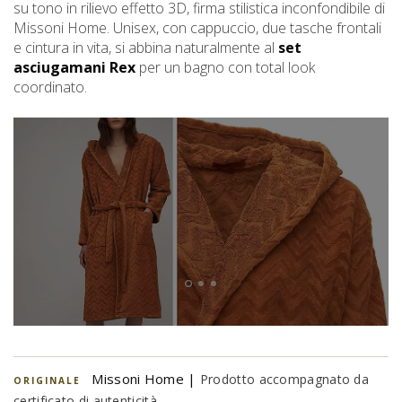
su tono in rilievo effetto 3D, firma stilistica inconfondibile di
Missoni Home. Unisex, con cappuccio, due tasche frontali
e cintura in vita, si abbina naturalmente al
set
asciugamani Rex
per un bagno con total look
coordinato.
Missoni Home |
Prodotto accompagnato da
ORIGINALE
certificato di autenticità