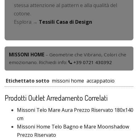
stessa attenzione al pattern e alla qualità del
cotone.
Esplora →
Tessili Casa di Design
MISSONI HOME
– Geometrie che Vibrano, Colori che
emozionano. Richiedi info:
+39 0721 430392
Etichettato sotto
missoni home
accappatoio
Prodotti Outlet Arredamento Correlati
Missoni Telo Mare Aura Prezzo Riservato 180x140
cm
Missoni Home Telo Bagno e Mare Moonshadow
Prezzo Riservato