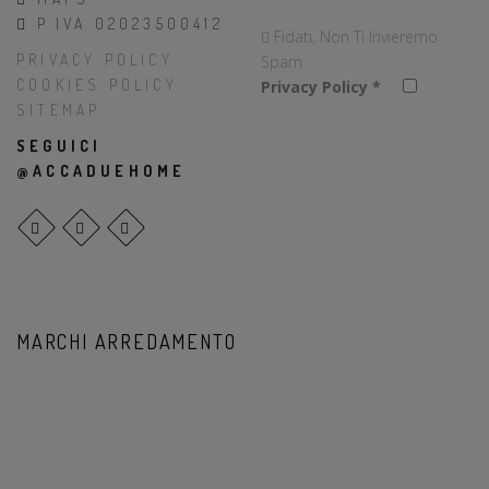
P.IVA 02023500412
Fidati, Non Ti Invieremo
PRIVACY POLICY
Spam.
COOKIES POLICY
Privacy Policy
*
SITEMAP
SEGUICI
@ACCADUEHOME
MARCHI ARREDAMENTO