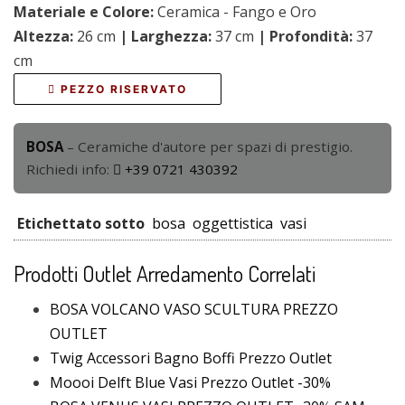
Materiale e Colore:
Ceramica - Fango e Oro
Altezza:
26 cm
| Larghezza:
37 cm
| Profondità:
37
cm
PEZZO RISERVATO
BOSA
– Ceramiche d'autore per spazi di prestigio.
Richiedi info:
+39 0721 430392
Etichettato sotto
bosa
oggettistica
vasi
Prodotti Outlet Arredamento Correlati
BOSA VOLCANO VASO SCULTURA PREZZO
OUTLET
Twig Accessori Bagno Boffi Prezzo Outlet
Moooi Delft Blue Vasi Prezzo Outlet -30%