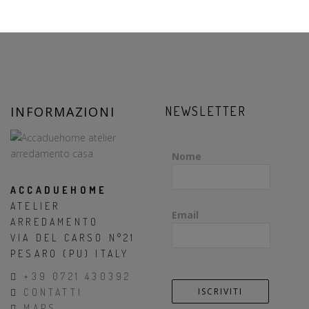
INFORMAZIONI
NEWSLETTER
Nome
ACCADUEHOME
ATELIER
Email
ARREDAMENTO
VIA DEL CARSO N°21
PESARO (PU) ITALY
+39 0721 430392
CONTATTI
MAPS