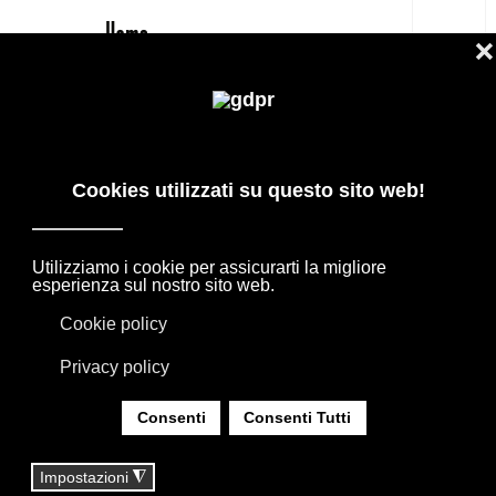
IT
BOSA GUDO COPRIVASO PREZZO
OUTLET
PRODOTTI DI DESIGN IN OFFERTA: AGAPE,
BOFFI, B&B ITALIA, DE PADOVA, MAXALTO,
FLEXFORM, MOOOI. BIANCHERIA, TAPPETI E
TESSUTI MISSONI, LORO PIANA, SOCIETY
LIMONTA. ILLUMINAZIONE DAVIDE GROPPI
OLUCE.
SEI QUI:
HOME
|
SHOP
|
ACCESSORI OGGETTISTICA
|
BOSA GUDO COPRIVASO PREZZO OUTLET