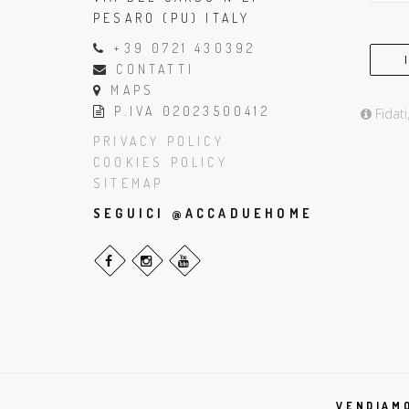
PESARO (PU) ITALY
+39 0721 430392
CONTATTI
MAPS
P.IVA 02023500412
Fidati
PRIVACY POLICY
COOKIES POLICY
SITEMAP
SEGUICI @ACCADUEHOME
VENDIAMO