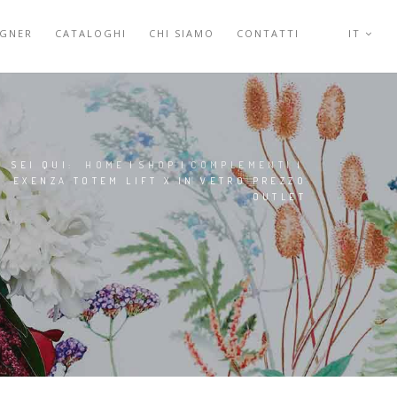
IGNER
CATALOGHI
CHI SIAMO
CONTATTI
IT
SEI QUI:
HOME
|
SHOP
|
COMPLEMENTI
|
EXENZA TOTEM LIFT X IN VETRO PREZZO
OUTLET