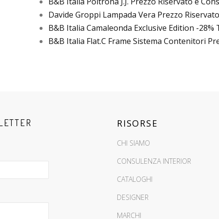
B&B Italia Poltrona J.J. Prezzo Riservato e Con
Davide Groppi Lampada Vera Prezzo Riservat
B&B Italia Camaleonda Exclusive Edition -28% T
B&B Italia Flat.C Frame Sistema Contenitori P
LETTER
RISORSE
CHI SIAMO
CONSULENZA INTERIOR
CATALOGHI
DESIGNER
MARCHI