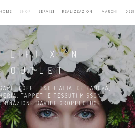
HOME
SHOP
SERVIZI
REALIZZAZIONI
MARCHI
DES
 LIFT X IN
O OUTLET
GAPE, BOFFI, B&B ITALIA, DE PADOVA,
HERIA, TAPPETI E TESSUTI MISSONI,
LUMINAZIONE DAVIDE GROPPI OLUCE.