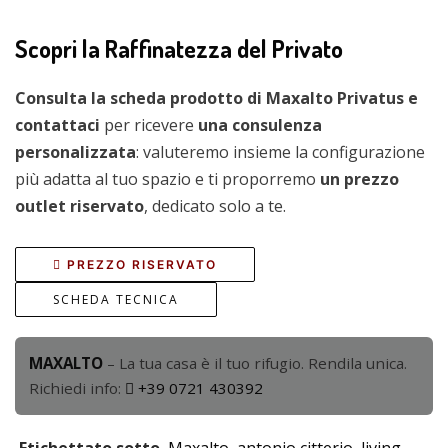
Scopri la Raffinatezza del Privato
Consulta la scheda prodotto di Maxalto Privatus e
contattaci
per ricevere
una consulenza
personalizzata
: valuteremo insieme la configurazione
più adatta al tuo spazio e ti proporremo
un prezzo
outlet riservato
, dedicato solo a te.
PREZZO RISERVATO
SCHEDA TECNICA
MAXALTO
– La tua casa è il tuo rifugio. Rendila unica.
Richiedi info:
+39 0721 430392
Etichettato sotto
Maxalto
antonio citterio
living