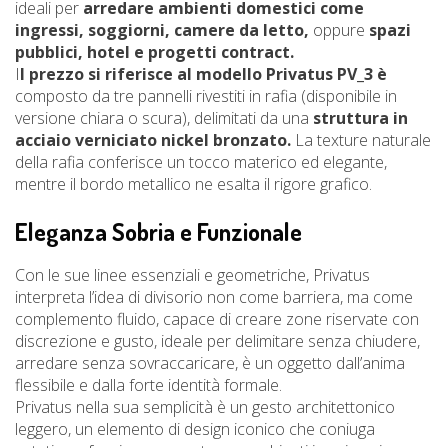
ideali per
arredare ambienti domestici come
ingressi, soggiorni, camere da letto,
oppure
spazi
pubblici, hotel e progetti contract.
I
l prezzo si riferisce al modello Privatus PV_3 è
composto da tre pannelli rivestiti in rafia (disponibile in
versione chiara o scura), delimitati da una
struttura in
acciaio verniciato nickel bronzato.
La texture naturale
della rafia conferisce un tocco materico ed elegante,
mentre il bordo metallico ne esalta il rigore grafico.
Eleganza Sobria e Funzionale
Con le sue linee essenziali e geometriche, Privatus
interpreta l’idea di divisorio non come barriera, ma come
complemento fluido, capace di creare zone riservate con
discrezione e gusto, ideale per delimitare senza chiudere,
arredare senza sovraccaricare, è un oggetto dall’anima
flessibile e dalla forte identità formale.
Privatus nella sua semplicità è un gesto architettonico
leggero, un elemento di design iconico che coniuga