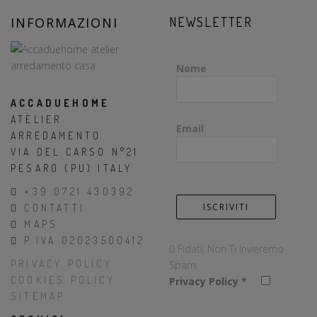
INFORMAZIONI
NEWSLETTER
Nome
ACCADUEHOME
ATELIER
Email
ARREDAMENTO
VIA DEL CARSO N°21
PESARO (PU) ITALY
+39 0721 430392
CONTATTI
MAPS
P.IVA 02023500412
Fidati, Non Ti Invieremo
PRIVACY POLICY
Spam.
COOKIES POLICY
Privacy Policy
*
SITEMAP