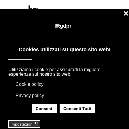
IT
MAXALTO PRIVATUS PARAVENTO
SEPARÉ PREZZO MIGLIORE
PRODOTTI DI DESIGN IN OFFERTA: AGAPE,
BOFFI, B&B ITALIA, DE PADOVA, MAXALTO,
FLEXFORM, MOOOI. BIANCHERIA, TAPPETI E
TESSUTI MISSONI, LORO PIANA, SOCIETY
LIMONTA. ILLUMINAZIONE DAVIDE GROPPI
OLUCE.
SEI QUI:
HOME
|
SHOP
|
COMPLEMENTI
|
MAXALTO PRIVATUS PARAVENTO SEPARÉ PREZZO
MIGLIORE