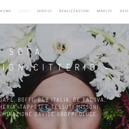
HOME
SHOP
SERVIZI
REALIZZAZIONI
MARCHI
DES
O SOFA
IGN CITTERIO -
GAPE, BOFFI, B&B ITALIA, DE PADOVA,
HERIA, TAPPETI E TESSUTI MISSONI,
LUMINAZIONE DAVIDE GROPPI OLUCE.