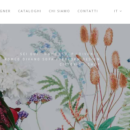
IGNER
CATALOGHI
CHI SIAMO
CONTATTI
IT
SEI QUI:
HOME
|
SHOP
|
DIVANI
|
ROMEO DIVANO SOFA FLEXFORM DESIGN
CITTERIO - SHOP