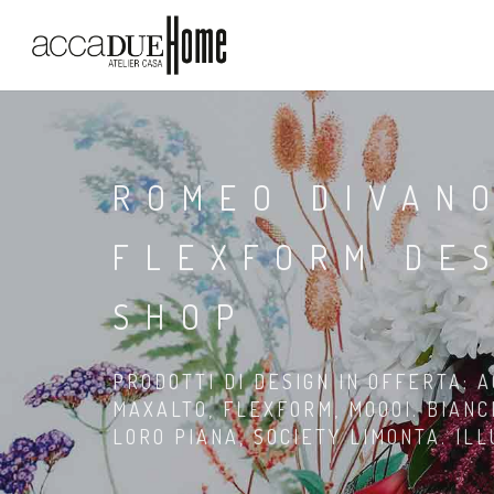
ROMEO DIVAN
FLEXFORM DES
SHOP
PRODOTTI DI DESIGN IN OFFERTA: A
MAXALTO, FLEXFORM, MOOOI. BIANC
LORO PIANA, SOCIETY LIMONTA. IL