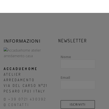
INFORMAZIONI
NEWSLETTER
Nome
ACCADUEHOME
ATELIER
Email
ARREDAMENTO
VIA DEL CARSO N°21
PESARO (PU) ITALY
+39 0721 430392
CONTATTI