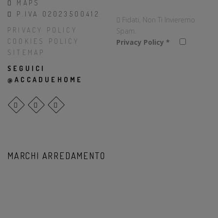
MAPS
P.IVA 02023500412
Fidati, Non Ti Invieremo
PRIVACY POLICY
Spam.
COOKIES POLICY
Privacy Policy
*
SITEMAP
SEGUICI
@ACCADUEHOME
MARCHI ARREDAMENTO