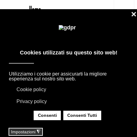
IT
DE PADOVA TATTOMI PREZZO
OUTLET: POLTRONA, LETTO CHAISE
LONGUE
PRODOTTI DI DESIGN IN OFFERTA: AGAPE,
BOFFI, B&B ITALIA, DE PADOVA, MAXALTO,
FLEXFORM, MOOOI. BIANCHERIA, TAPPETI E
TESSUTI MISSONI, LORO PIANA, SOCIETY
LIMONTA. ILLUMINAZIONE DAVIDE GROPPI
OLUCE.
SEI QUI:
HOME
|
SHOP
|
POLTRONE
|
DE PADOVA TATTOMI PREZZO OUTLET: POLTRONA,
LETTO CHAISE LONGUE