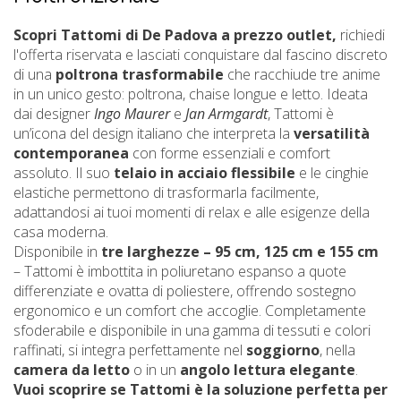
Scopri Tattomi di De Padova a prezzo outlet,
richiedi
l'offerta riservata e lasciati conquistare dal fascino discreto
di una
poltrona trasformabile
che racchiude tre anime
in un unico gesto: poltrona, chaise longue e letto. Ideata
dai designer
Ingo Maurer
e
Jan Armgardt
, Tattomi è
un’icona del design italiano che interpreta la
versatilità
contemporanea
con forme essenziali e comfort
assoluto. Il suo
telaio in acciaio flessibile
e le cinghie
elastiche permettono di trasformarla facilmente,
adattandosi ai tuoi momenti di relax e alle esigenze della
casa moderna.
Disponibile in
tre larghezze – 95 cm, 125 cm e 155 cm
– Tattomi è imbottita in poliuretano espanso a quote
differenziate e ovatta di poliestere, offrendo sostegno
ergonomico e un comfort che accoglie. Completamente
sfoderabile e disponibile in una gamma di tessuti e colori
raffinati, si integra perfettamente nel
soggiorno
, nella
camera da letto
o in un
angolo lettura elegante
.
Vuoi scoprire se Tattomi è la soluzione perfetta per