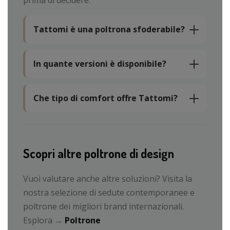
prima di decidere.
Tattomi è una poltrona sfoderabile?
In quante versioni è disponibile?
Che tipo di comfort offre Tattomi?
Scopri altre poltrone di design
Vuoi valutare anche altre soluzioni? Visita la
nostra selezione di sedute contemporanee e
poltrone dei migliori brand internazionali.
Esplora →
Poltrone