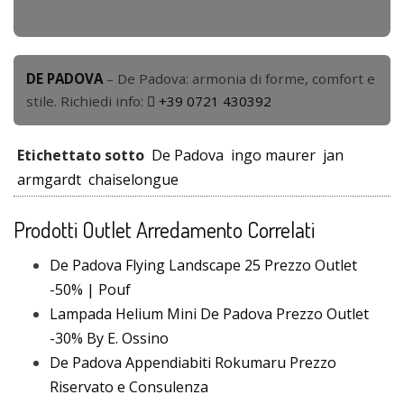
DE PADOVA
– De Padova: armonia di forme, comfort e
stile. Richiedi info:
+39 0721 430392
Etichettato sotto
De Padova
ingo maurer
jan
armgardt
chaiselongue
Prodotti Outlet Arredamento Correlati
De Padova Flying Landscape 25 Prezzo Outlet
-50% | Pouf
Lampada Helium Mini De Padova Prezzo Outlet
-30% By E. Ossino
De Padova Appendiabiti Rokumaru Prezzo
Riservato e Consulenza