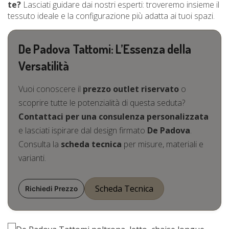
te?
Lasciati guidare dai nostri esperti: troveremo insieme il
tessuto ideale e la configurazione più adatta ai tuoi spazi.
De Padova Tattomi: L’Essenza della
Versatilità
Vuoi conoscere il
prezzo outlet riservato
o
scoprire tutte le potenzialità di questa seduta?
Contattaci per una consulenza personalizzata
e lasciati ispirare dal design firmato
De Padova
.
Consulta la
scheda tecnica
per misure, materiali e
varianti.
Scheda Tecnica
Richiedi Prezzo