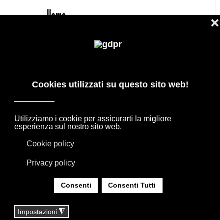
IT
SPECCHIO KATHLEEN DI FIAM
PREZZO MIGLIORE
PRODOTTI DI DESIGN IN OFFERTA: AGAPE,
BOFFI, B&B ITALIA, DE PADOVA, MAXALTO,
FLEXFORM, MOOOI. BIANCHERIA, TAPPETI E
TESSUTI MISSONI, LORO PIANA, SOCIETY
LIMONTA. ILLUMINAZIONE DAVIDE GROPPI
OLUCE.
SEI QUI:
HOME
|
SHOP
|
SPECCHI
|
SPECCHIO KATHLEEN DI FIAM PREZZO MIGLIORE