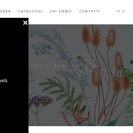
IGNER
CATALOGHI
CHI SIAMO
CONTATTI
IT
SEI QUI:
HOME
|
SHOP
|
TAPPETI MODERNI
|
CC-TAPIS TAPPETO BLISS: ROUND, BIG,
ULTIMATE