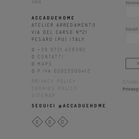
Nome
ACCADUEHOME
ATELIER ARREDAMENTO
Email
VIA DEL CARSO N°21
PESARO (PU) ITALY
+39 0721 430392
CONTATTI
MAPS
P.IVA 02023500412
PRIVACY POLICY
Fidati
COOKIES POLICY
Privacy
SITEMAP
SEGUICI @ACCADUEHOME