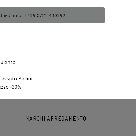
hiedi info:
+39 0721 430392
sulenza
o
essuto Bellini
rezzo -30%
MARCHI ARREDAMENTO