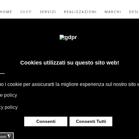
HOME
SHOP
SERVIZI
REALIZZAZIONI
MARCHI
DES
PETO BLISS:
ULTIMATE
GAPE, BOFFI, B&B ITALIA, DE PADOVA,
HERIA, TAPPETI E TESSUTI MISSONI,
LUMINAZIONE DAVIDE GROPPI OLUCE.