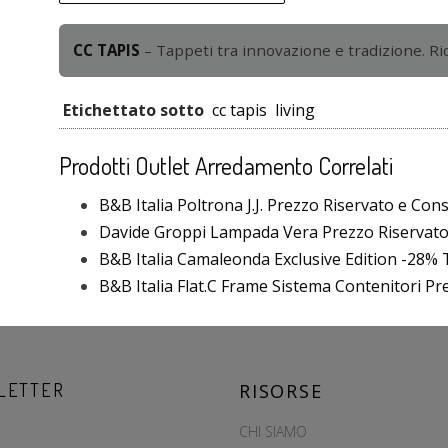
CC TAPIS
– Tappeti tra innovazione e tradizione. Ric
Etichettato sotto
cc tapis
living
Prodotti Outlet Arredamento Correlati
B&B Italia Poltrona J.J. Prezzo Riservato e Con
Davide Groppi Lampada Vera Prezzo Riservat
B&B Italia Camaleonda Exclusive Edition -28% T
B&B Italia Flat.C Frame Sistema Contenitori P
LETTER
RISORSE
CHI SIAMO