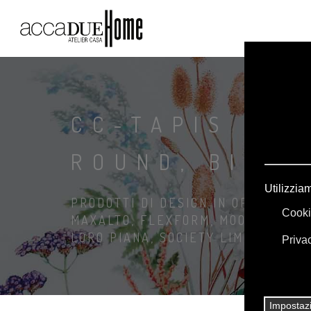
CC-TAPIS TAP
ROUND, BIG, 
PRODOTTI DI DESIGN IN OFFERTA: A
MAXALTO, FLEXFORM, MOOOI. BIANC
LORO PIANA, SOCIETY LIMONTA. IL