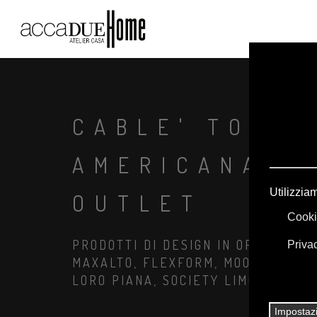
CABLE' TOVAG
AMERICANA S
OUTLET
PRODOTTI DI DESIGN IN OFFERTA: A
MAXALTO, FLEXFORM, MOOOI. BIANC
LORO PIANA, SOCIETY LIMONTA. IL