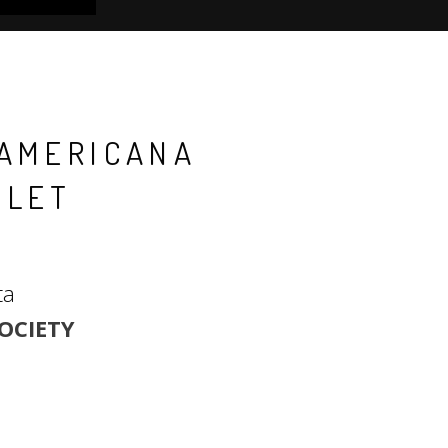
 AMERICANA
TLET
ta
OCIETY