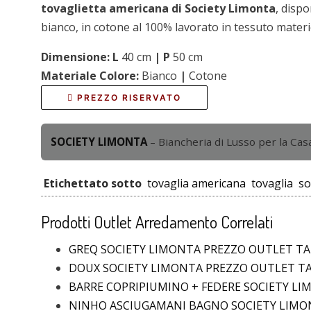
tovaglietta americana di Society Limonta
, disp
bianco, in cotone al 100% lavorato in tessuto materi
Dimensione: L
40 cm
| P
50 cm
Materiale Colore:
Bianco
|
Cotone
PREZZO RISERVATO
SOCIETY LIMONTA
– Biancheria di Lusso per la Casa
Etichettato sotto
tovaglia americana
tovaglia
so
Prodotti Outlet Arredamento Correlati
GREQ SOCIETY LIMONTA PREZZO OUTLET T
DOUX SOCIETY LIMONTA PREZZO OUTLET T
BARRE COPRIPIUMINO + FEDERE SOCIETY L
NINHO ASCIUGAMANI BAGNO SOCIETY LIM