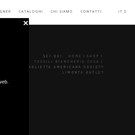
IGNER
CATALOGHI
CHI SIAMO
CONTATTI
IT
SEI QUI:
HOME
|
SHOP
|
TESSILI BIANCHERIA CASA
|
CABLE' TOVAGLIETTA AMERICANA SOCIETY
LIMONTA OUTLET