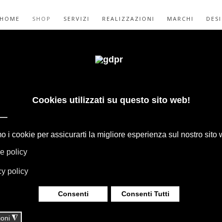
HOME
SHOP
SERVIZI
REALIZZAZIONI
MARCHI
DES
LIETTA
OCIETY LIMONTA
GAPE, BOFFI, B&B ITALIA, DE PADOVA,
HERIA, TAPPETI E TESSUTI MISSONI,
LUMINAZIONE DAVIDE GROPPI OLUCE.