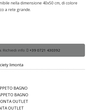
onibile nella dimensione 40x50 cm, di colore
co a rete grande.
. Richiedi info:
+39 0721 430392
ciety limonta
APPETO BAGNO
APPETO BAGNO
IMONTA OUTLET
ONTA OUTLET