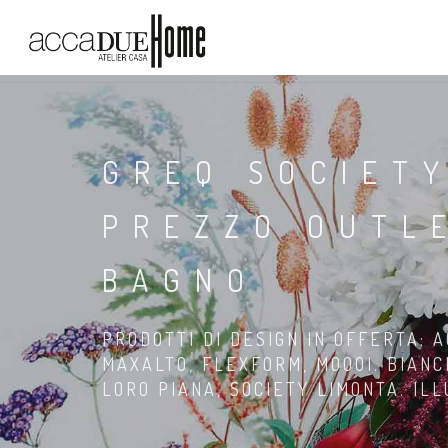
GREQ SOCIET
PREZZO OUTL
BAGNO
PRODOTTI DI DESIGN IN OFFERTA: A
MAXALTO, FLEXFORM, MOOOI. BIANC
LORO PIANA, SOCIETY LIMONTA. IL