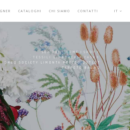
IGNER
CATALOGHI
CHI SIAMO
CONTATTI
IT
SEI QUI:
HOME
|
SHOP
|
TESSILI BIANCHERIA CASA
|
GREQ SOCIETY LIMONTA PREZZO OUTLET
TAPPETO BAGNO