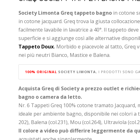
Society Limonta Greq tappeto bagno
in cotone su
in cotone jacquard. Greq trova la giusta collocazione
facilmente lavabile in lavatrice a 40°. Il tappeto dev
superficie e si aggiunge così alle alternative disponi
Tappeto Doux
.
Morbido e piacevole al tatto, Greq vi
nei più neutri Bianco, Mastice e Balena.
100% ORIGINAL
SOCIETY LIMONTA
, I PRODOTTI SONO GA
Acquista Greq di Society a prezzo outlet e richie
bagno o camera da letto.
Nr. 6 Tappeti Greq 100% cotone tramato Jacquard, 
ideale per ambiente bagno, disponibile nei colori a tin
202), Balena (col.231), Mou (col.264), Ultraviola (co
Il colore a video può differire leggermente da qu
acquistati anche singolarmente.