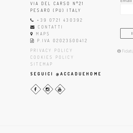
Email
VIA DEL CARSO N°21
PESARO (PU) ITALY
+39 0721 430392
CONTATTI
MAPS
P.IVA 02023500412
PRIVACY POLICY
Fidati
COOKIES POLICY
SITEMAP
SEGUICI @ACCADUEHOME