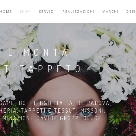
HOME
SHOP
SERVIZI
REALIZZAZIONI
MARCHI
DES
Y LIMONTA
ET TAPPETO
GAPE, BOFFI, B&B ITALIA, DE PADOVA,
HERIA, TAPPETI E TESSUTI MISSONI,
LUMINAZIONE DAVIDE GROPPI OLUCE.