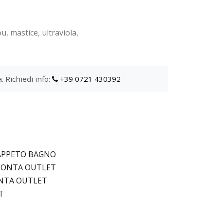
u, mastice, ultraviola,
. Richiedi info:
+39 0721 430392
APPETO BAGNO
IMONTA OUTLET
ONTA OUTLET
T