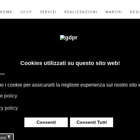
HOME
SHOP
SERVIZI
REALIZZAZIONI
MARCHI
DES
DERE SOCIETY
LET
GAPE, BOFFI, B&B ITALIA, DE PADOVA,
HERIA, TAPPETI E TESSUTI MISSONI,
LUMINAZIONE DAVIDE GROPPI OLUCE.