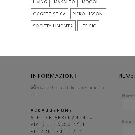
LIVING
MAXALTO
MOOOI
OGGETTISTICA
PIERO LISSONI
SOCIETY LIMONTA
UFFICIO
INFORMAZIONI
NEWS
Nome
ACCADUEHOME
ATELIER ARREDAMENTO
Email
VIA DEL CARSO N°21
PESARO (PU) ITALY