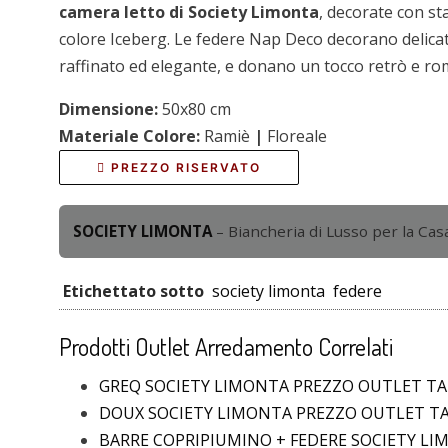
camera letto di Society Limonta
, decorate con sta
colore Iceberg. Le federe Nap Deco decorano delicat
raffinato ed elegante, e donano un tocco retrò e ro
Dimensione:
50x80 cm
Materiale Colore:
Ramiè
|
Floreale
PREZZO RISERVATO
SOCIETY LIMONTA
– Biancheria di Lusso per la Casa
Etichettato sotto
society limonta
federe
Prodotti Outlet Arredamento Correlati
GREQ SOCIETY LIMONTA PREZZO OUTLET T
DOUX SOCIETY LIMONTA PREZZO OUTLET T
BARRE COPRIPIUMINO + FEDERE SOCIETY L