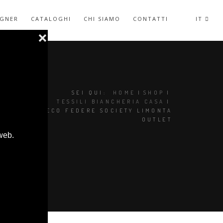
IGNER
CATALOGHI
CHI SIAMO
CONTATTI
IT
SEI QUI:
HOME
|
SHOP
|
TESSILI BIANCHERIA CASA
|
NAP DECO FEDERE SOCIETY LIMONTA
OUTLET