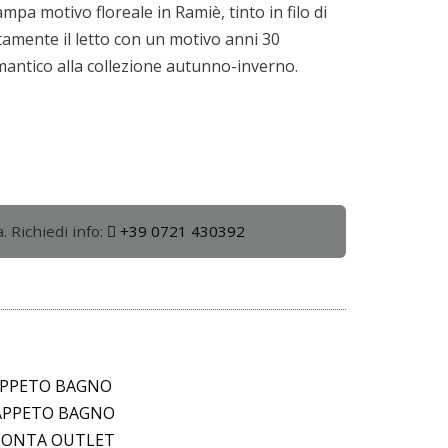
mpa motivo floreale in Ramiè, tinto in filo di
amente il letto con un motivo anni 30
mantico alla collezione autunno-inverno.
. Richiedi info:
+39 0721 430392
APPETO BAGNO
APPETO BAGNO
IMONTA OUTLET