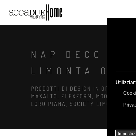
NAP DECO FE
LIMONTA OUT
PRODOTTI DI DESIGN IN OFFERTA: A
MAXALTO, FLEXFORM, MOOOI. BIANC
LORO PIANA, SOCIETY LIMONTA. IL