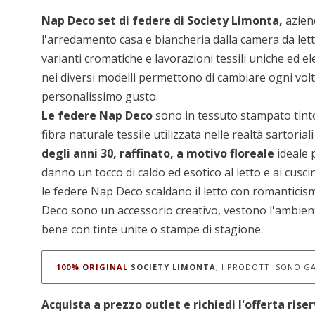
Nap Deco set di federe di Society Limonta,
aziend
l'arredamento casa e biancheria dalla camera da letto
varianti cromatiche e lavorazioni tessili uniche ed el
nei diversi modelli permettono di cambiare ogni volta
personalissimo gusto.
Le federe Nap Deco
sono in tessuto stampato tinto 
fibra naturale tessile utilizzata nelle realtà sartor
degli anni 30, raffinato, a motivo floreale
ideale 
danno un tocco di caldo ed esotico al letto e ai cuscin
le federe Nap Deco scaldano il letto con romantic
Deco sono un accessorio creativo, vestono l'ambient
bene con tinte unite o stampe di stagione.
100% ORIGINAL
SOCIETY LIMONTA
, I PRODOTTI SONO GA
Acquista a prezzo outlet e richiedi l'offerta rise