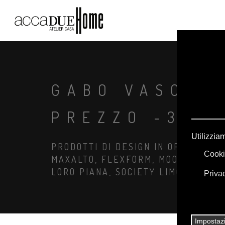
GABO VASO B
PREZZO -30%
PRODOTTI DI DESIGN IN OFFERTA: A
MAXALTO, FLEXFORM, MOOOI. BIANC
LORO PIANA, SOCIETY LIMONTA. IL