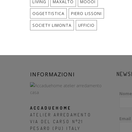
LIVING
MAXALTO
MOOOI
OGGETTISTICA
PIERO LISSONI
SOCIETY LIMONTA
UFFICIO
INFORMAZIONI
NEWS
Nome
ACCADUEHOME
ATELIER ARREDAMENTO
Email
VIA DEL CARSO N°21
PESARO (PU) ITALY