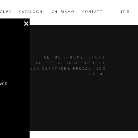
IGNER
CATALOGHI
CHI SIAMO
CONTATTI
IT
SEI QUI:
HOME
|
SHOP
|
ACCESSORI OGGETTISTICA
|
GABO VASO BOSA CERAMICHE PREZZO -30%
- SHOP