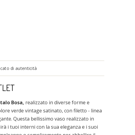
ato di autenticità
TLET
Italo Bosa,
realizzato in diverse forme e
ore verde vintage satinato, con filetto - linea
ante. Questa bellissimo vaso realizzato in
irà i tuoi interni con la sua eleganza e i suoi
 compleanno o semplicemente per abbellire il