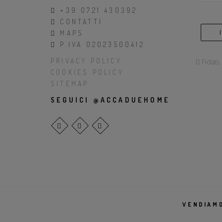
+39 0721 430392
CONTATTI
MAPS
P.IVA 02023500412
PRIVACY POLICY
Fidati
COOKIES POLICY
SITEMAP
SEGUICI @ACCADUEHOME
VENDIAMO