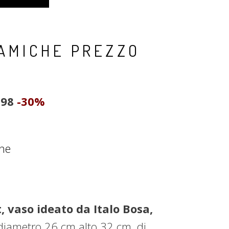
AMICHE PREZZO
398
-30%
he
 vaso ideato da Italo Bosa,
 diametro 26 cm alto 32 cm, di