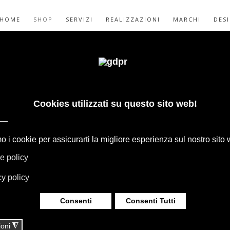
HOME
SHOP
SERVIZI
REALIZZAZIONI
MARCHI
DES
OSA CERAMICHE
 - SHOP
GAPE, BOFFI, B&B ITALIA, DE PADOVA,
HERIA, TAPPETI E TESSUTI MISSONI,
LUMINAZIONE DAVIDE GROPPI OLUCE.