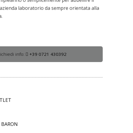
zienda laboratorio da sempre orientata alla
a.
ichiedi info:
+39 0721 430392
TLET
M BARON