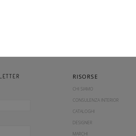
LETTER
RISORSE
CHI SIAMO
CONSULENZA INTERIOR
CATALOGHI
DESIGNER
MARCHI