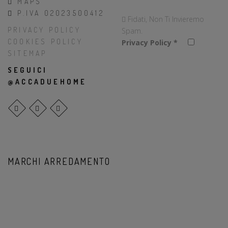
MAPS
P.IVA 02023500412
Fidati, Non Ti Invieremo
PRIVACY POLICY
Spam.
COOKIES POLICY
Privacy Policy
*
SITEMAP
SEGUICI
@ACCADUEHOME
MARCHI ARREDAMENTO