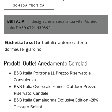
SCHEDA TECNICA
BBITALIA
– Il design che arreda la tua vita. Richiedi
info:
+39 0721 430392
Etichettato sotto
bbitalia
antonio citterio
dormeuse
giardino
Prodotti Outlet Arredamento Correlati
B&B Italia Poltrona J.J. Prezzo Riservato e
Consulenza
B&B Italia Overscale Flames Outdoor Prezzo
Riservato: Candele
B&B Italia Camaleonda Exclusive Edition -28%
Tessuto Bellini