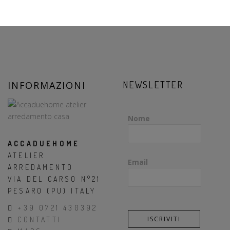
INFORMAZIONI
NEWSLETTER
Nome
ACCADUEHOME
ATELIER
Email
ARREDAMENTO
VIA DEL CARSO N°21
PESARO (PU) ITALY
+39 0721 430392
CONTATTI