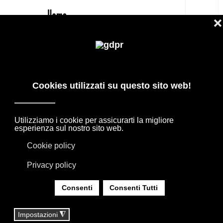
IT
B&B ITALIA GIO DIVANO DORMEUSE
PREZZO OUTLET
PRODOTTI DI DESIGN IN OFFERTA: AGAPE,
BOFFI, B&B ITALIA, DE PADOVA, MAXALTO,
FLEXFORM, MOOOI. BIANCHERIA, TAPPETI E
TESSUTI MISSONI, LORO PIANA, SOCIETY
LIMONTA. ILLUMINAZIONE DAVIDE GROPPI
OLUCE.
SEI QUI:
HOME
|
SHOP
|
OUTDOOR
|
B&B ITALIA GIO DIVANO DORMEUSE PREZZO
OUTLET