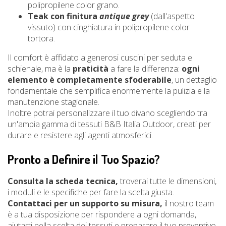
polipropilene color grano.
Teak con finitura
antique grey
(dall'aspetto
vissuto) con cinghiatura in polipropilene color
tortora.
Il comfort è affidato a generosi cuscini per seduta e
schienale, ma è la
praticità
a fare la differenza:
ogni
elemento è completamente sfoderabile
, un dettaglio
fondamentale che semplifica enormemente la pulizia e la
manutenzione stagionale.
Inoltre potrai personalizzare il tuo divano scegliendo tra
un'ampia gamma di tessuti B&B Italia Outdoor, creati per
durare e resistere agli agenti atmosferici.
Pronto a Definire il Tuo Spazio?
Consulta la scheda tecnica,
troverai tutte le dimensioni,
i moduli e le specifiche per fare la scelta giusta.
Contattaci per un supporto su misura,
il nostro team
è a tua disposizione per rispondere a ogni domanda,
aiutarti nella scelta dei tessuti e preparare il tuo preventivo