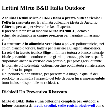
Lettini Mirto B&B Italia Outdoor
Acquista i lettini Mirto di B&B Italia a prezzo outlet e richiedi
l’offerta riservata
per la raffinata collezione ideata da
Antonio
Citterio
, pensata per vivere il relax all’aperto.
Il prezzo si riferisce al modello
Mirto MI200CL
, dotato di
schienale reclinabile in
cinque posizioni
per garantire il massimo
comfort.
La
struttura è in alluminio verniciato
a polveri poliuretaniche, nei
colori bianco o tortora, trattata per resistere agli agenti atmosferici.
La rete è in tessuto tecnico
Stige
in finitura tortora o bianco naturale,
ideale per ambienti outdoor come giardini, terrazzi, piscine o spa. È
disponibile anche la versione con parasole, per proteggersi durante
le giornate più soleggiate, optional cuscino poggiatesta e materassino
con fodera in spugna.
Nel periodo di non utilizzo, per preservare a lungo le qualità del
prodotto, si consiglia l’impiego del
telo di copertura impermeabile
(non incluso, disponibile su richiesta).
Richiedi Un Preventivo Riservato
Mirto di B&B Italia è una collezione completa per outdoor e
indoor
composta da
tavoli
,
tavolini
,
sedie regista pieghevoli
con o