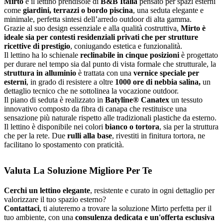
Mirto
è il lettino prendisole di
B&B Italia
pensato per spazi esterni
come
giardini, terrazzi o bordo piscina
, una seduta elegante e
minimale, perfetta sintesi dell’arredo outdoor di alta gamma.
Grazie al suo design essenziale e alla qualità costruttiva,
Mirto è
ideale sia per contesti residenziali privati che per strutture
ricettive di prestigio
, coniugando estetica e funzionalità.
Il lettino ha lo schienale
reclinabile in cinque posizioni
è progettato
per durare nel tempo sia dal punto di vista formale che strutturale, la
struttura in alluminio
è trattata con una
vernice speciale per
esterni
, in grado di resistere a oltre
1000 ore di nebbia salina,
un
dettaglio tecnico che ne sottolinea la vocazione outdoor.
Il piano di seduta è realizzato in
Batyline® Canatex
un tessuto
innovativo composto da fibra di canapa che restituisce una
sensazione più naturale rispetto alle tradizionali plastiche da esterno.
Il lettino è disponibile nei colori
bianco o tortora
, sia per la struttura
che per la rete. Due
rulli alla base
, rivestiti in finitura tortora, ne
facilitano lo spostamento con praticità.
Valuta La Soluzione Migliore Per Te
Cerchi un lettino elegante
, resistente e curato in ogni dettaglio per
valorizzare il tuo spazio esterno?
Contattaci
, ti aiuteremo a trovare la soluzione Mirto perfetta per il
tuo ambiente, con una
consulenza dedicata e un'offerta esclusiva