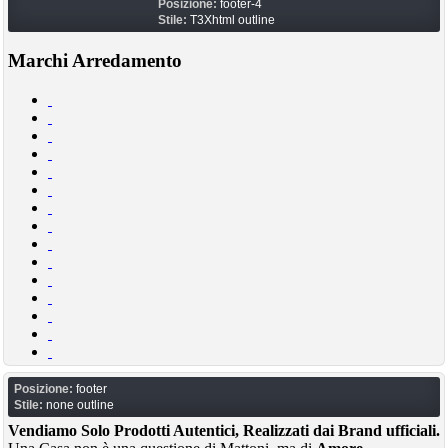
Posizione:
footer-4
Stile:
T3Xhtml outline
Marchi Arredamento
Posizione:
footer
Stile:
none outline
Vendiamo Solo Prodotti Autentici, Realizzati dai Brand ufficiali.