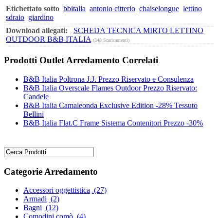
Etichettato sotto
bbitalia
antonio citterio
chaiselongue
lettino
sdraio
giardino
Download allegati:
SCHEDA TECNICA MIRTO LETTINO
OUTDOOR B&B ITALIA
(348 Scaricamenti)
Prodotti Outlet Arredamento Correlati
B&B Italia Poltrona J.J. Prezzo Riservato e Consulenza
B&B Italia Overscale Flames Outdoor Prezzo Riservato:
Candele
B&B Italia Camaleonda Exclusive Edition -28% Tessuto
Bellini
B&B Italia Flat.C Frame Sistema Contenitori Prezzo -30%
Categorie Arredamento
Accessori oggettistica
(27)
Armadi
(2)
Bagni
(12)
Comodini comò
(4)