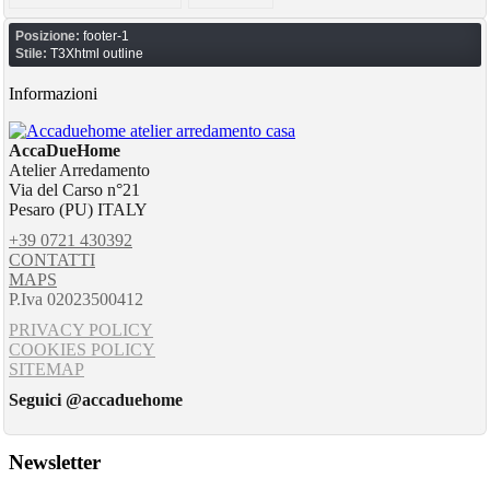
Posizione:
footer-1
Stile:
T3Xhtml outline
Informazioni
AccaDueHome
Atelier Arredamento
Via del Carso n°21
Pesaro (PU) ITALY
+39 0721 430392
CONTATTI
MAPS
P.Iva 02023500412
PRIVACY POLICY
COOKIES POLICY
SITEMAP
Seguici @accaduehome
Newsletter