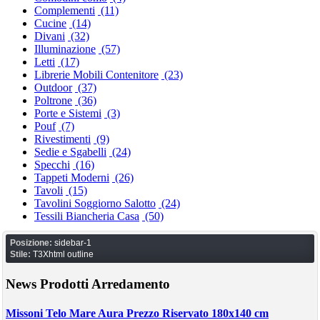
Complementi
(11)
Cucine
(14)
Divani
(32)
Illuminazione
(57)
Letti
(17)
Librerie Mobili Contenitore
(23)
Outdoor
(37)
Poltrone
(36)
Porte e Sistemi
(3)
Pouf
(7)
Rivestimenti
(9)
Sedie e Sgabelli
(24)
Specchi
(16)
Tappeti Moderni
(26)
Tavoli
(15)
Tavolini Soggiorno Salotto
(24)
Tessili Biancheria Casa
(50)
Posizione:
sidebar-1
Stile:
T3Xhtml outline
News Prodotti Arredamento
Missoni Telo Mare Aura Prezzo Riservato 180x140 cm