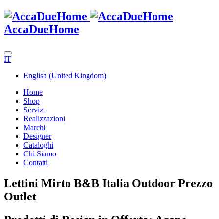
AccaDueHome
IT
English (United Kingdom)
Home
Shop
Servizi
Realizzazioni
Marchi
Designer
Cataloghi
Chi Siamo
Contatti
Lettini Mirto B&B Italia Outdoor Prezzo
Outlet