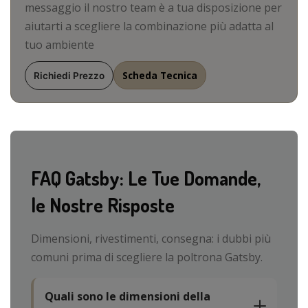
messaggio il nostro team è a tua disposizione per
aiutarti a scegliere la combinazione più adatta al
tuo ambiente
Scheda Tecnica
Richiedi Prezzo
FAQ Gatsby: Le Tue Domande,
le Nostre Risposte
Dimensioni, rivestimenti, consegna: i dubbi più
comuni prima di scegliere la poltrona Gatsby.
Quali sono le dimensioni della