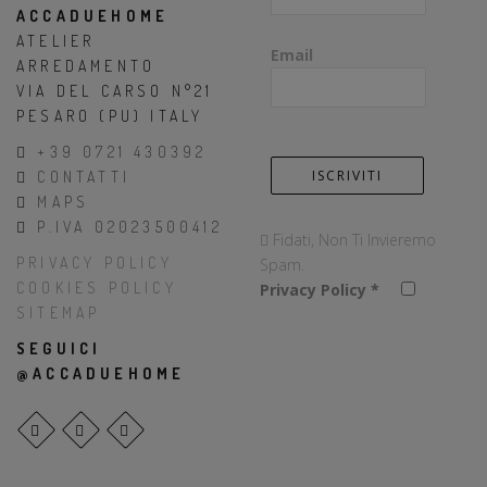
ACCADUEHOME
ATELIER
Email
ARREDAMENTO
VIA DEL CARSO N°21
PESARO (PU) ITALY
+39 0721 430392
CONTATTI
MAPS
P.IVA 02023500412
Fidati, Non Ti Invieremo
PRIVACY POLICY
Spam.
COOKIES POLICY
Privacy Policy
*
SITEMAP
SEGUICI
@ACCADUEHOME