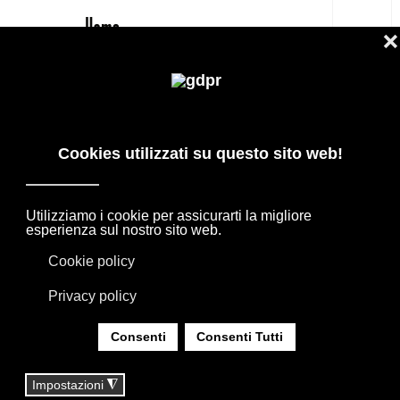
IT
GATSBY FLEXFORM POLTRONA,
PREZZO RISERVATO E CONSULENZA
PRODOTTI DI DESIGN IN OFFERTA: AGAPE,
BOFFI, B&B ITALIA, DE PADOVA, MAXALTO,
FLEXFORM, MOOOI. BIANCHERIA, TAPPETI E
TESSUTI MISSONI, LORO PIANA, SOCIETY
LIMONTA. ILLUMINAZIONE DAVIDE GROPPI
OLUCE.
SEI QUI:
HOME
|
SHOP
|
POLTRONE
|
GATSBY FLEXFORM POLTRONA, PREZZO RISERVATO
E CONSULENZA