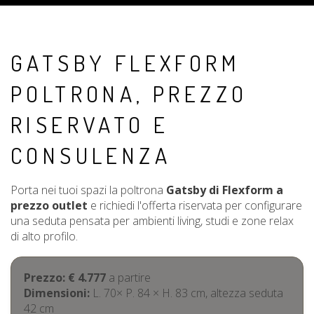
GATSBY FLEXFORM
POLTRONA, PREZZO
RISERVATO E
CONSULENZA
Porta nei tuoi spazi la poltrona
Gatsby di Flexform a
prezzo outlet
e richiedi l'offerta riservata per configurare
una seduta pensata per ambienti living, studi e zone relax
di alto profilo.
Prezzo: € 4.777
a partire
Dimensioni:
L. 70× P. 84 × H. 83 cm, altezza seduta
42 cm