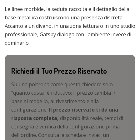
Le linee morbide, la seduta raccolta e il dettaglio della
base metallica costruiscono una presenza discreta.
Accanto a un divano, in una zona lettura o in uno studio
professionale, Gatsby dialoga con l'ambiente invece di
dominarlo.
Richiedi il Tuo Prezzo Riservato
Su una poltrona come questa chiedere solo
"quanto costa" è riduttivo: il prezzo cambia in
base al modello, al rivestimento e alla
configurazione.
ll prezzo riservato ti dà una
risposta completa,
disponibilità reale, tempi di
consegna e verifica della configurazione prima
dell'ordine. Consulta la scheda e inviaci un