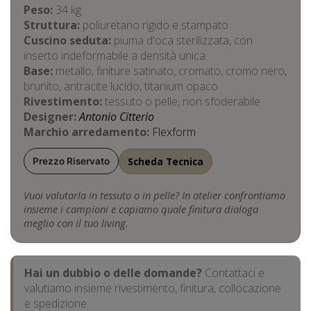
Peso:
34 kg
Struttura:
poliuretano rigido e stampato
Cuscino seduta:
piuma d'oca sterilizzata, con
inserto indeformabile a densità unica
Base:
metallo, finiture satinato, cromato, cromo nero,
brunito, antracite lucido, titanium opaco
Rivestimento:
tessuto o pelle, non sfoderabile
Designer:
Antonio Citterio
Marchio arredamento:
Flexform
Scheda Tecnica
Prezzo Riservato
Vuoi valutarla in tessuto o in pelle? In atelier confrontiamo
insieme i campioni e capiamo quale finitura dialoga
meglio con il tuo living.
Hai un dubbio o delle domande?
Contattaci e
valutiamo insieme rivestimento, finitura, collocazione
e spedizione.