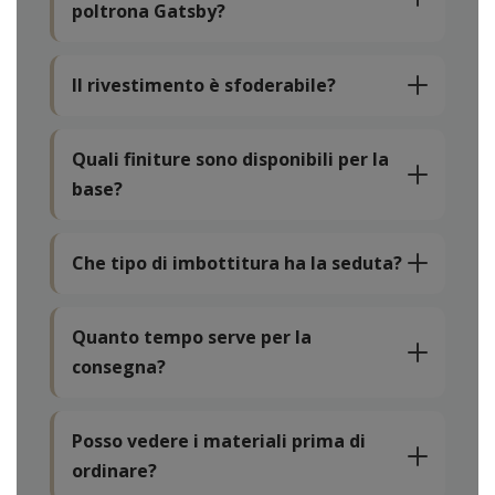
poltrona Gatsby?
Il rivestimento è sfoderabile?
Quali finiture sono disponibili per la
base?
Che tipo di imbottitura ha la seduta?
Quanto tempo serve per la
consegna?
Posso vedere i materiali prima di
ordinare?