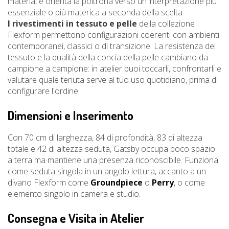
materia, e orienta la poltrona verso un'interpretazione più
essenziale o più materica a seconda della scelta.
I rivestimenti in tessuto e pelle
della collezione
Flexform permettono configurazioni coerenti con ambienti
contemporanei, classici o di transizione. La resistenza del
tessuto e la qualità della concia della pelle cambiano da
campione a campione: in atelier puoi toccarli, confrontarli e
valutare quale tenuta serve al tuo uso quotidiano, prima di
configurare l'ordine.
Dimensioni e Inserimento
Con 70 cm di larghezza, 84 di profondità, 83 di altezza
totale e 42 di altezza seduta, Gatsby occupa poco spazio
a terra ma mantiene una presenza riconoscibile. Funziona
come seduta singola in un angolo lettura, accanto a un
divano Flexform come
Groundpiece
o
Perry
, o come
elemento singolo in camera e studio.
Consegna e Visita in Atelier