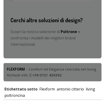
Cerchi altre soluzioni di design?
Scopri la nostra selezione di
Poltrone
e
confronta i modelli dei migliori brand
internazionali.
FLEXFORM
– Comfort ed Eleganza ricercata nel living.
Richiedi info:
+39 0721 430392
Etichettato sotto
Flexform
antonio citterio
living
poltroncina