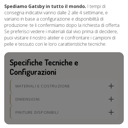
Spediamo Gatsby in tutto il mondo.
I tempi di
consegna indicativi vanno dalle 2 alle 4 settimane, e
variano in base a configurazione e disponibilità di
produzione: te li confermiamo dopo la richiesta di offerta.
Se preferisci vedere i materiali dal vivo prima di decidere,
puoi visitare il nostro atelier e confrontare i campioni di
pelle e tessuto con le loro caratteristiche tecniche.
Specifiche Tecniche e
Configurazioni
MATERIALI E COSTRUZIONE
DIMENSIONI
FINITURE DISPONIBILI