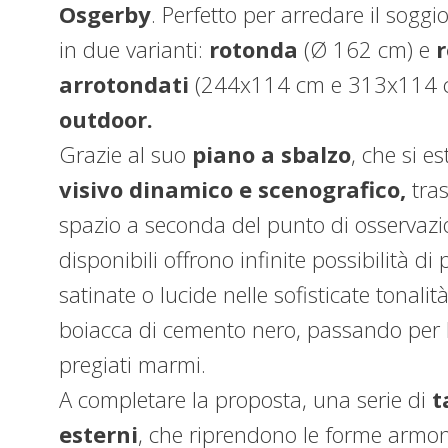
Osgerby
. Perfetto per arredare il soggio
in due varianti:
rotonda
(Ø 162 cm) e
r
arrotondati
(244x114 cm e 313x114 c
outdoor.
Grazie al suo
piano a sbalzo
, che si e
visivo dinamico e scenografico,
tras
spazio a seconda del punto di osservazi
disponibili offrono infinite possibilità di
satinate o lucide nelle sofisticate tonalit
boiacca di cemento nero, passando per l
pregiati marmi.
A completare la proposta, una serie di
t
esterni
, che riprendono le forme armoni