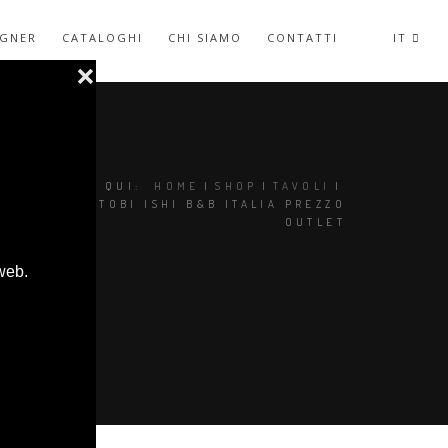
IGNER
CATALOGHI
CHI SIAMO
CONTATTI
IT
SEI QUI:
HOME
|
SHOP
|
TAVOLI
|
TAVOLO TOBI ISHI B&B ITALIA PREZZO
OUTLET