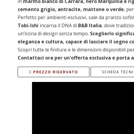
in
marmo bianco di Carrara, nero Marquinia e ri
cemento grigio, antracite, mattone o verde
, pe
Perfetto per ambienti esclusivi, sale da pranzo sofist
Tobi-Ishi
incarna il DNA di
B&B Italia
, dove tradizi
un’icona di design senza tempo.
Sceglierlo signifi
eleganza e cultura, capace di lasciare il segno c
Scopri tutte le finiture e le dimensioni disponibili pe
Contattaci ora per un'offerta esclusiva e porta a
SCHEDA TECN
PREZZO RISERVATO