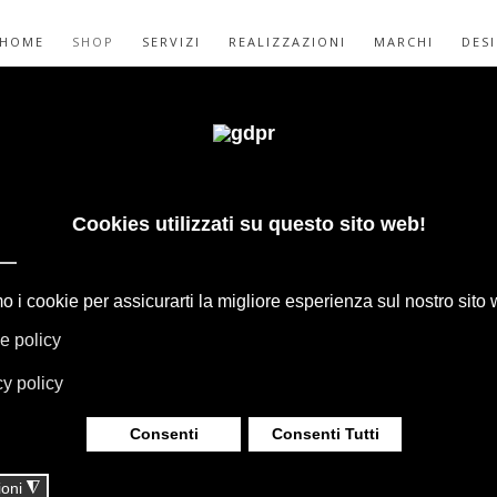
HOME
SHOP
SERVIZI
REALIZZAZIONI
MARCHI
DES
ISHI B&B ITALIA
ET
GAPE, BOFFI, B&B ITALIA, DE PADOVA,
HERIA, TAPPETI E TESSUTI MISSONI,
LUMINAZIONE DAVIDE GROPPI OLUCE.