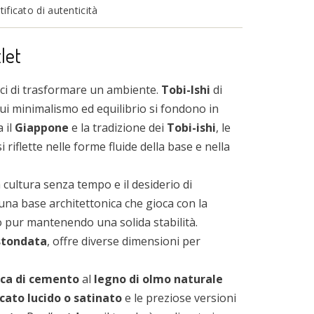
ficato di autenticità
let
aci di trasformare un ambiente.
Tobi-Ishi
di
cui minimalismo ed equilibrio si fondono in
 il
Giappone
e la tradizione dei
Tobi-ishi
, le
 riflette nelle forme fluide della base e nella
 cultura senza tempo e il desiderio di
una base architettonica che gioca con la
o pur mantenendo una solida stabilità.
stondata
, offre diverse dimensioni per
cca di cemento
al
legno di olmo naturale
cato lucido o satinato
e le preziose versioni