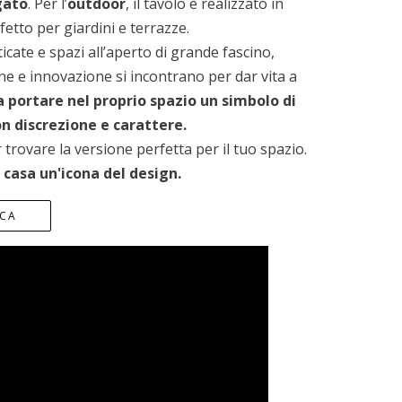
gato
. Per l’
outdoor
, il tavolo è realizzato in
rfetto per giardini e terrazze.
icate e spazi all’aperto di grande fascino,
one e innovazione si incontrano per dar vita a
ca portare nel proprio spazio un simbolo di
on discrezione e carattere.
r trovare la versione perfetta per il tuo spazio.
 casa un'icona del design.
ICA