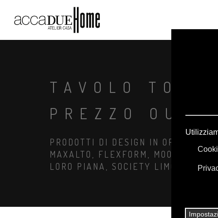
TAVOLO TOBI 
PREZZO OUTL
PRODOTTI DI DESIGN IN OFFERTA: A
MAXALTO, FLEXFORM, MOOOI. BIANC
LORO PIANA, SOCIETY LIMONTA. IL