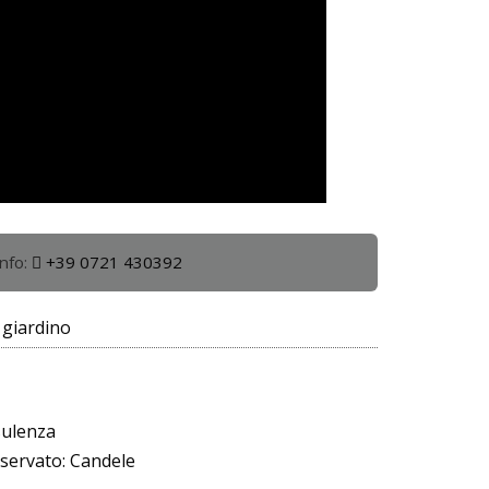
info:
+39 0721 430392
giardino
sulenza
servato: Candele