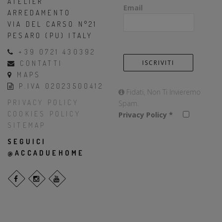
ATELIER
Email
ARREDAMENTO
VIA DEL CARSO N°21
PESARO (PU) ITALY
+39 0721 430392
CONTATTI
MAPS
P.IVA 02023500412
Fidati, Non Ti Invieremo
PRIVACY POLICY
Spam.
COOKIES POLICY
Privacy Policy
*
SITEMAP
SEGUICI
@ACCADUEHOME