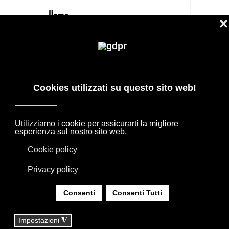
IT
BROCHIER TESSUTI ARREDAMENTO
CASA TENDE CUSCINI - SHOP
PRODOTTI DI DESIGN IN OFFERTA: AGAPE,
BOFFI, B&B ITALIA, DE PADOVA, MAXALTO,
FLEXFORM, MOOOI. BIANCHERIA, TAPPETI E
TESSUTI MISSONI, LORO PIANA, SOCIETY
LIMONTA. ILLUMINAZIONE DAVIDE GROPPI
OLUCE.
SEI QUI:
HOME
|
SHOP
|
TESSILI BIANCHERIA CASA
|
BROCHIER TESSUTI ARREDAMENTO CASA TENDE
CUSCINI - SHOP