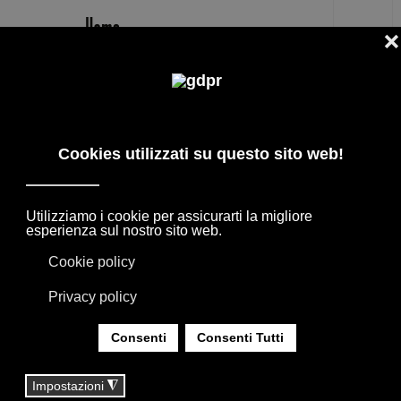
IT
ASCIUGAMANI
PRODOTTI DI DESIGN, PREZZI RISERVATI E
CONSULENZA: ADL, AGAPE, BOFFI, B&B
ITALIA, DE PADOVA, MAXALTO, FLEXFORM,
MOOOI, TAPPETI E TESSUTI MISSONI, LORO
PIANA, SOCIETY LIMONTA. ILLUMINAZIONE
DAVIDE GROPPI OLUCE.
SEI QUI:
HOME
|
TAG
|
ASCIUGAMANI