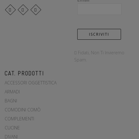
Fidati, Non Ti Invieremo
Spam.
CAT. PRODOTTI
ACCESSORI OGGETTISTICA
ARMADI
BAGNI
COMODINI COMÒ
COMPLEMENTI
CUCINE
DIVANI