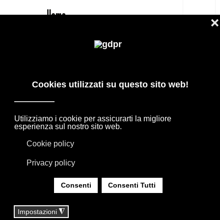
IT
GIUSI G.
PRODOTTI DI DESIGN IN OFFERTA: AGAPE,
BOFFI, B&B ITALIA, DE PADOVA, MAXALTO,
FLEXFORM, MOOOI. BIANCHERIA, TAPPETI E
TESSUTI MISSONI, LORO PIANA, SOCIETY
LIMONTA. ILLUMINAZIONE DAVIDE GROPPI
OLUCE.
SEI QUI:
HOME
|
SHOP
|
TEAM COMMERCIALE
|
GIUSI G. || AMMINISTRATORE