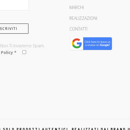
MARCHI
REALIZZAZIONI
CONTATTI
, Non Ti Invieremo Spam.
 Policy
*
 SOLO PRODOTTI AUTENTICI, REALIZZATI DAI BRAND U