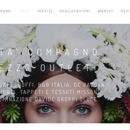
HOME
SHOP
SERVIZI
REALIZZAZIONI
MARCHI
DES
ITA' COMPAGNO
REZZO OUTLET
GAPE, BOFFI, B&B ITALIA, DE PADOVA,
HERIA, TAPPETI E TESSUTI MISSONI,
LUMINAZIONE DAVIDE GROPPI OLUCE.