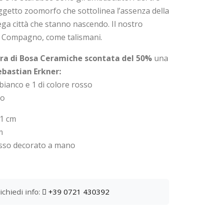
ggetto zoomorfo che sottolinea l’assenza della
ga città che stanno nascendo. Il nostro
ati Compagno, come talismani.
ura di Bosa Ceramiche scontata del 50%
una
ebastian Erkner:
 bianco e 1 di colore rosso
so
1 cm
m
osso decorato a mano
ichiedi info:
+39 0721 430392