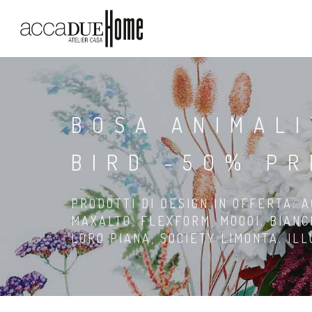
BOSA ANIMAL
BIRD -50% P
PRODOTTI DI DESIGN IN OFFERTA: A
MAXALTO, FLEXFORM, MOOOI. BIANC
LORO PIANA, SOCIETY LIMONTA. IL