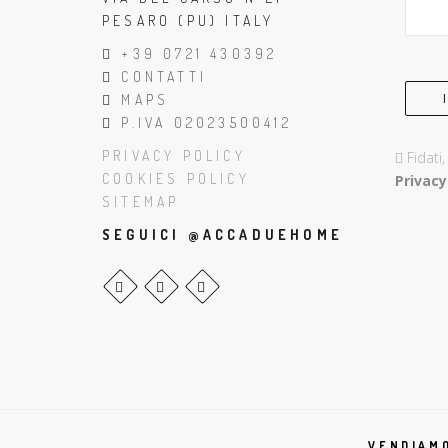
PESARO (PU) ITALY
+39 0721 430392
CONTATTI
MAPS
P.IVA 02023500412
PRIVACY POLICY
Fidati
COOKIES POLICY
Privacy
SITEMAP
SEGUICI @ACCADUEHOME
VENDIAMO