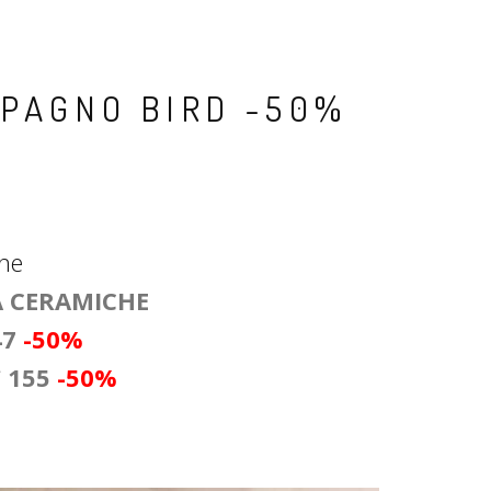
MPAGNO BIRD -50%
he
A CERAMICHE
47
-50%
 155
-50%