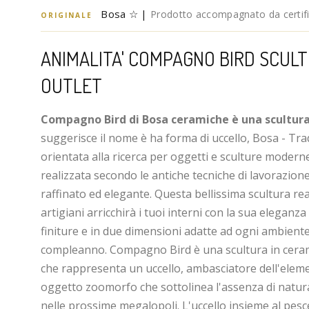
Bosa ☆ |
Prodotto accompagnato da certific
ORIGINALE
ANIMALITA' COMPAGNO BIRD SCUL
OUTLET
Compagno Bird di Bosa ceramiche è una scultura
suggerisce il nome è ha forma di uccello, Bosa - T
orientata alla ricerca per oggetti e sculture moder
realizzata secondo le antiche tecniche di lavorazion
raffinato ed elegante. Questa bellissima scultura rea
artigiani arricchirà i tuoi interni con la sua eleganza 
finiture e in due dimensioni adatte ad ogni ambiente,
compleanno. Compagno Bird è una scultura in ceramic
che rappresenta un uccello, ambasciatore dell'ele
oggetto zoomorfo che sottolinea l'assenza di natura
nelle prossime megalopoli. L'uccello insieme al pesc