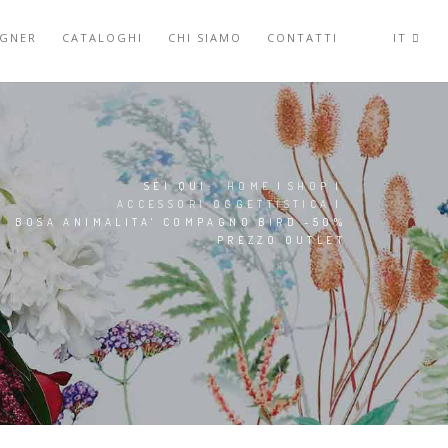
IGNER
CATALOGHI
CHI SIAMO
CONTATTI
IT
SEI QUI:
HOME
|
SHOP
|
ACCESSORI OGGETTISTICA
|
BOSA ANIMALITA' COMPAGNO BIRD -50%
PREZZO OUTLET