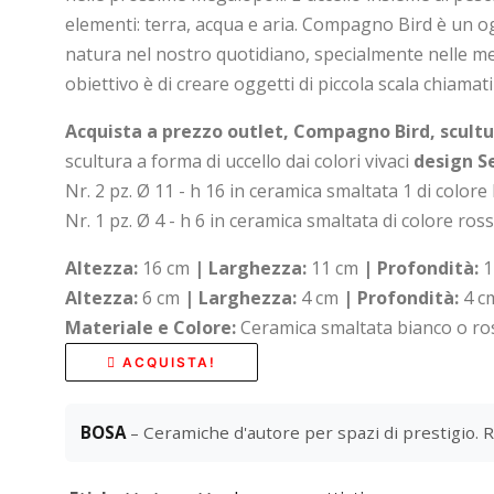
elementi: terra, acqua e aria. Compagno Bird è un o
natura nel nostro quotidiano, specialmente nelle me
obiettivo è di creare oggetti di piccola scala chiam
Acquista a prezzo outlet, Compagno Bird, scult
scultura a forma di uccello dai colori vivaci
design S
Nr. 2 pz. Ø 11 - h 16 in ceramica smaltata 1 di colore
Nr. 1 pz. Ø 4 - h 6 in ceramica smaltata di colore ros
Altezza:
16 cm
| Larghezza:
11 cm
| Profondità:
1
Altezza:
6 cm
| Larghezza:
4 cm
| Profondità:
4 c
Materiale e Colore:
Ceramica smaltata bianco o r
ACQUISTA!
BOSA
– Ceramiche d'autore per spazi di prestigio. R