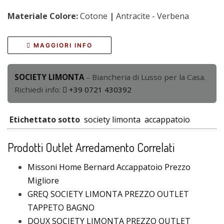
Materiale Colore:
Cotone
|
Antracite - Verbena
MAGGIORI INFO
SOCIETY LIMONTA
– Biancheria di Lusso per la Casa.
Richiedi info:
+39 0721 430392
Etichettato sotto
society limonta
accappatoio
Prodotti Outlet Arredamento Correlati
Missoni Home Bernard Accappatoio Prezzo
Migliore
GREQ SOCIETY LIMONTA PREZZO OUTLET
TAPPETO BAGNO
DOUX SOCIETY LIMONTA PREZZO OUTLET