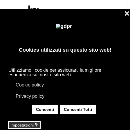
IT
SOCIETY LIMONTA CRISP
ACCAPPATOIO -30% - SHOP
PRODOTTI DI DESIGN IN OFFERTA: AGAPE,
BOFFI, B&B ITALIA, DE PADOVA, MAXALTO,
FLEXFORM, MOOOI. BIANCHERIA, TAPPETI E
TESSUTI MISSONI, LORO PIANA, SOCIETY
LIMONTA. ILLUMINAZIONE DAVIDE GROPPI
OLUCE.
SEI QUI:
HOME
|
SHOP
|
TESSILI BIANCHERIA CASA
|
SOCIETY LIMONTA CRISP ACCAPPATOIO -30% -
SHOP