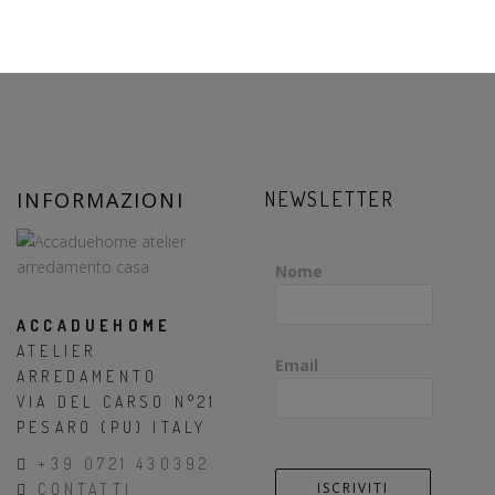
INFORMAZIONI
NEWSLETTER
Nome
ACCADUEHOME
ATELIER
Email
ARREDAMENTO
VIA DEL CARSO N°21
PESARO (PU) ITALY
+39 0721 430392
CONTATTI