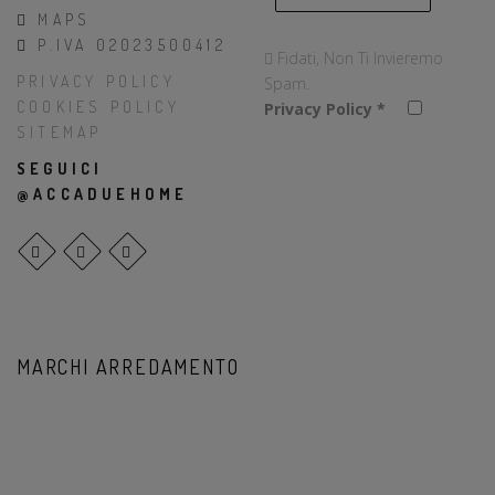
MAPS
P.IVA 02023500412
Fidati, Non Ti Invieremo
PRIVACY POLICY
Spam.
COOKIES POLICY
Privacy Policy
*
SITEMAP
SEGUICI
@ACCADUEHOME
MARCHI ARREDAMENTO